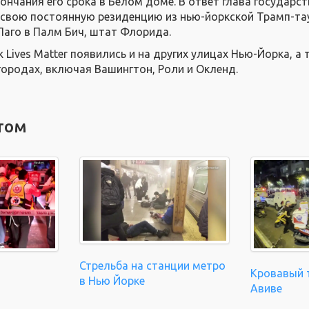
ончания его срока в Белом доме. В ответ глава государст
т свою постоянную резиденцию из нью-йоркской Трамп-та
Лаго в Палм Бич, штат Флорида.
 Lives Matter появились и на других улицах Нью-Йорка, а 
городах, включая Вашингтон, Роли и Окленд.
том
Стрельба на станции метро
Кровавый т
в Нью Йорке
Авиве