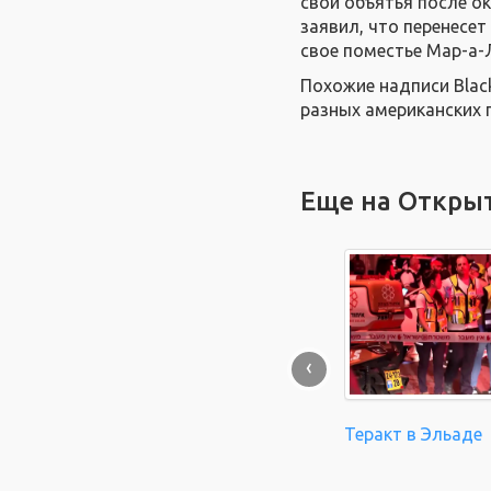
свои объятья после ок
заявил, что перенесе
свое поместье Мар-а-
Похожие надписи Black
разных американских 
Еще на Откры
‹
Теракт в Эльаде