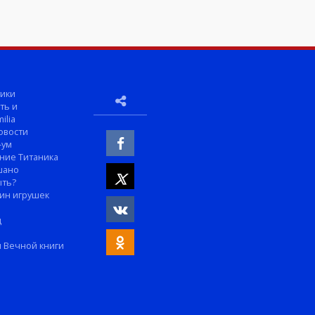
ики
ть и
ilia
овости
-ум
ние Титаника
шано
ыть?
ин игрушек
м
д
 Вечной книги