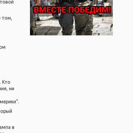
стовой
 том,
лом
. Кто
ия, ни
мерики".
торый
ампа в