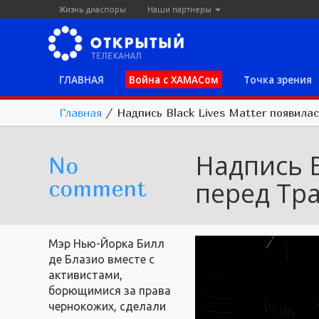
Жизнь диаспоры
Наши партнеры
ГЛАВНАЯ
Война с ХАМАСом
Точка зрения
Главная
/
Надпись Black Lives Matter появила
Надпись B
No
comment
перед Тр
Мэр Нью-Йорка Билл
де Блазио вместе с
активистами,
борющимися за права
чернокожих, сделали