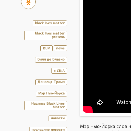
black lives matter
black lives matter
protest
BLM
news
Билл де Блазио
в США
Дональд Трамп
Мэр Нью-Йорка
Надпись Black Lives
Matter
новости
Мэр Нью-Йорка слов на
последние новости