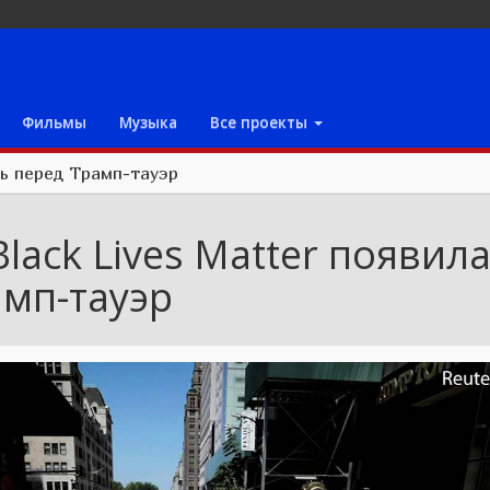
Фильмы
Музыка
Все проекты
сь перед Трамп-тауэр
lack Lives Matter появил
амп-тауэр