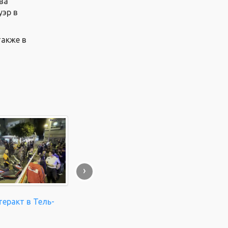
ва
уэр в
также в
›
еракт в Тель-