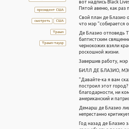
вот надпись Black Liv
Пятой авеню, как раз 
президент США
Свой план де Блазио 
смотреть
США
что мэр "собирается 
Трамп
Де Блазио отповедь Тр
баптистским священн
Трамп-тауэр
чернокожих взяли кра
роскошной жизни.
Завершив работу, мэр
БИЛЛ ДЕ БЛАЗИО, МЭ
"Давайте-ка я вам ск
построил этот город? 
благодарности, ни ком
американский и патрио
Демарш де Блазио ли
непрестанно критикует
Год назад де Блазио 