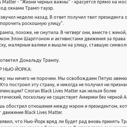
es Matter - "Жизни черных важны" - красуется прямо на мо
под окнами Трамп-тауэр.
озвучил неделю назад. В ответ получил твит президента о
опорочить роскошную улицу".
ампа, похоже, не смутила. В четверг они, вместе с женой,
иком Элом Шарптоном и активистами движения за права
ску, малярные валики и вышли на улицу, ставшую симво
 ответил Дональду Трампу.
Р НЬЮ-ЙОРКА:
ажу: мы ничего не порочим. Мы освобождаем Пятую авеню
Кто построил эту страну, и никогда не получил ни признан
пенсации? Слоган Black Lives Matter как нельзя более
тический, поскольку не существует Америки без черной А
шь обострил отношения между мэром и президентом, ко
 движение Black Lives Matter.
заявил, что Нью-Йорк вряд ли будет рад вновь принять Тр