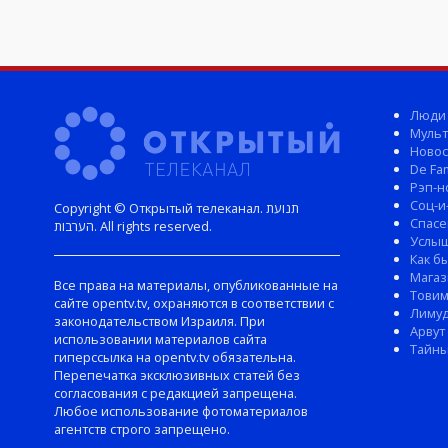
Люди
Мульт
Новос
De Fam
Рэп-н
Соц-и
Copyright © Открытый телеканал. תנועת
Спасе
הערבות. All rights reserved.
Услы
Как б
Магаз
Все права на материалы, опубликованные на
Тови
сайте opentv.tv, охраняются в соответствии с
Лиму
законодательством Израиля. При
Арвут
использовании материалов сайта
Тайны
гиперссылка на opentv.tv обязательна.
Перепечатка эксклюзивных статей без
согласования с редакцией запрещена.
Любое использование фотоматериалов
агентств строго запрещено.