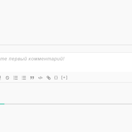
{}
[+]