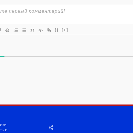
{}
[+]
ики
ть и