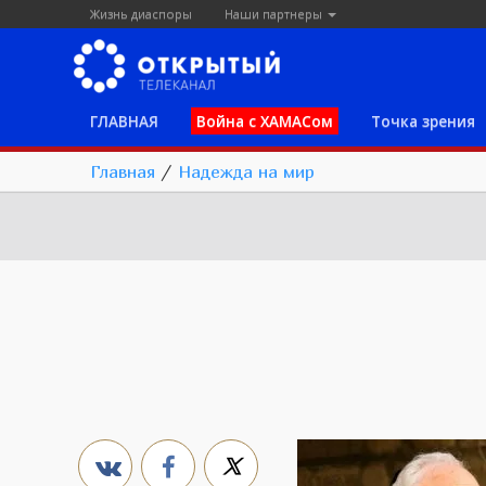
Жизнь диаспоры
Наши партнеры
ГЛАВНАЯ
Война с ХАМАСом
Точка зрения
Главная
/
Надежда на мир