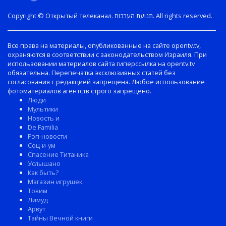
Copyright © Открытый телеканал. תנועת הערבות. All rights reserved.
Все права на материалы, опубликованные на сайте opentv.tv,
охраняются в соответствии с законодательством Израиля. При
использовании материалов сайта гиперссылка на opentv.tv
обязательна. Перепечатка эксклюзивных статей без
согласования с редакцией запрещена. Любое использование
фотоматериалов агентств строго запрещено.
Люди
Мультики
Новость и
De Familia
Рэп-новости
Соц-и-ум
Спасение Титаника
Услышано
Как быть?
Магазин игрушек
Товим
Лимуд
Арвут
Тайны Вечной книги