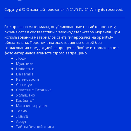
Copyright © Открытый телеканал. תנועת הערבות. All rights reserved.
Все права на материалы, опубликованные на сайте opentv.tv,
охраняются в соответствии с законодательством Израиля. При
использовании материалов сайта гиперссылка на opentv.tv
обязательна. Перепечатка эксклюзивных статей без
согласования с редакцией запрещена. Любое использование
фотоматериалов агентств строго запрещено.
Люди
Мультики
Новость и
De Familia
Рэп-новости
Соц-и-ум
Спасение Титаника
Услышано
Как быть?
Магазин игрушек
Товим
Лимуд
Арвут
Тайны Вечной книги