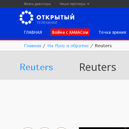
Жизнь диаспоры
Наши партнеры
ГЛАВНАЯ
Война с ХАМАСом
Точка зрения
Главная
/
На Луну и обратно
/
Reuters
Reuters
Reuters