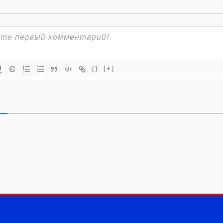
{}
[+]