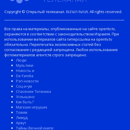
Copyright © Открытый телеканал. תנועת הערבות. All rights reserved.
Все права на материалы, опубликованные на сайте opentv.tv,
охраняются в соответствии с законодательством Израиля. При
использовании материалов сайта гиперссылка на opentv.tv
обязательна. Перепечатка эксклюзивных статей без
согласования с редакцией запрещена. Любое использование
фотоматериалов агентств строго запрещено.
Люди
Мультики
Новость и
De Familia
Рэп-новости
Соц-и-ум
Спасение Титаника
Услышано
Как быть?
Магазин игрушек
Товим
Лимуд
Арвут
Тайны Вечной книги