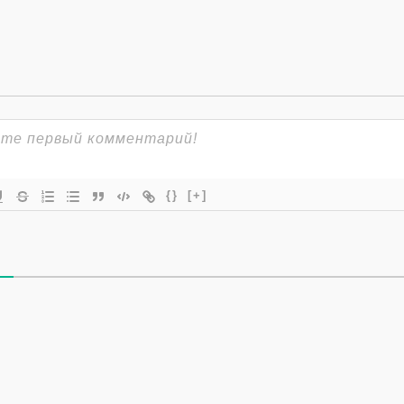
{}
[+]