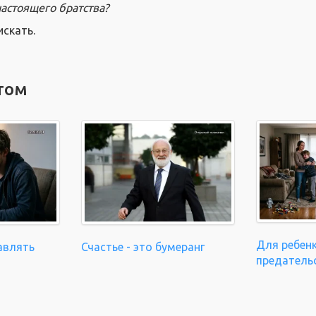
настоящего братства?
искать.
том
Для ребенк
авлять
Счастье - это бумеранг
предатель