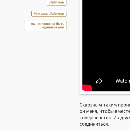
Лайтман
Михаэль Лайтман
мы не должны быть
одинаковыми
Сквозным таким прони
он меня, чтобы вмест
совершенство. Из дву
соединиться.