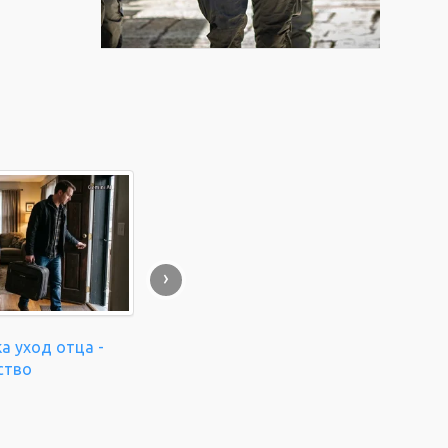
›
а уход отца -
ство