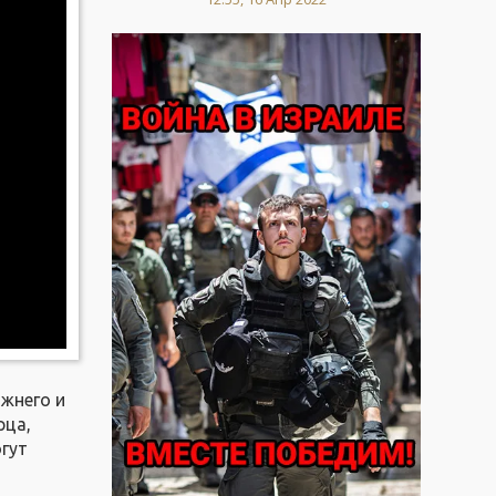
ижнего и
рца,
огут