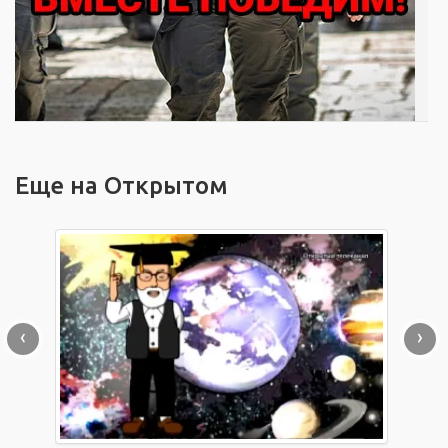
Еще на Открытом
‹
›