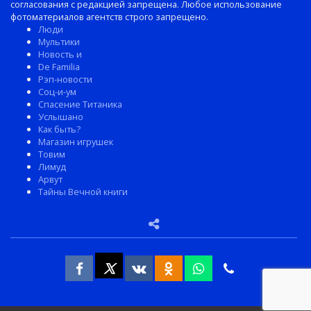
согласования с редакцией запрещена. Любое использование
фотоматериалов агентств строго запрещено.
Люди
Мультики
Новость и
De Familia
Рэп-новости
Соц-и-ум
Спасение Титаника
Услышано
Как быть?
Магазин игрушек
Товим
Лимуд
Арвут
Тайны Вечной книги