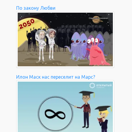
По закону Любви
Илон Маск нас переселит на Марс?