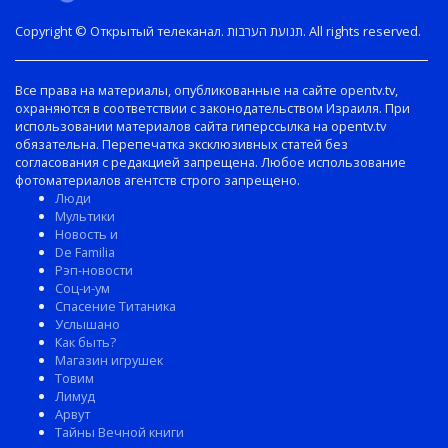
Copyright © Открытый телеканал. תנועת הערבות. All rights reserved.
Все права на материалы, опубликованные на сайте opentv.tv,
охраняются в соответствии с законодательством Израиля. При
использовании материалов сайта гиперссылка на opentv.tv
обязательна. Перепечатка эксклюзивных статей без
согласования с редакцией запрещена. Любое использование
фотоматериалов агентств строго запрещено.
Люди
Мультики
Новость и
De Familia
Рэп-новости
Соц-и-ум
Спасение Титаника
Услышано
Как быть?
Магазин игрушек
Товим
Лимуд
Арвут
Тайны Вечной книги