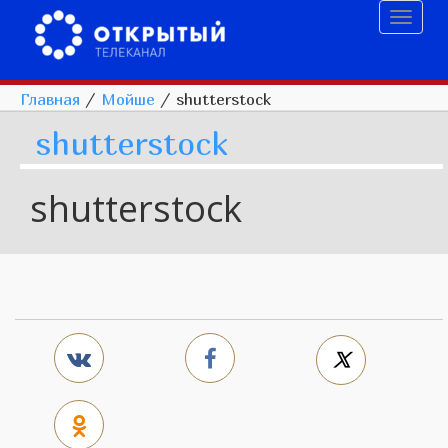
Toggl
naviga
Главная
/
Мойше
/
shutterstock
shutterstock
shutterstock