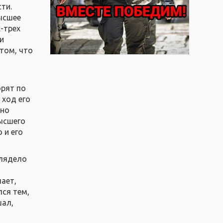
ти.
Высшее
-трех
и
том, что
орят по
 ход его
нно
Высшего
 и его
глядело
лает,
лся тем,
шал,