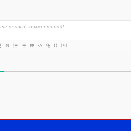
{}
[+]