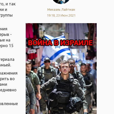
о, и так
ми и
Михаэль Лайтман
группы
19:18, 23 Июн 2021
ения
ерыв -
ые на
ерно 15
териала
амьей.
пражнения
орить во
лами
ежедневно
товленные