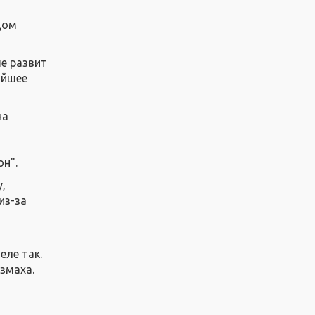
дом
ше развит
айшее
на
н".
,
из-за
еле так.
азмаха.