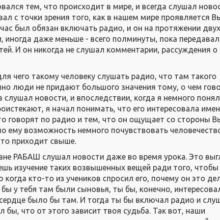
вался тем, что происходит в мире, и всегда слушал новос
вал с точки зрения того, как в нашем мире проявляется 
 час был обязан включать радио, и он на протяжении двух
, иногда даже меньше - всего полминуты, пока передавал
тей. И он никогда не слушал комментарии, рассуждения о 
для чего такому человеку слушать радио, что там такого
чно люди не придают большого значения тому, о чем гов
 слушал новости, и впоследствии, когда я немного понял
роистекают, я начал понимать, что его интересовала име
то говорят по радио и тем, что он ощущает со стороны 
ло ему возможность немного почувствовать человечество
что приходит свыше.
ане РАБАШ слушал новости даже во время урока. Это вы
ешь изучение таких возвышенных вещей ради того, чтобы
 когда кто-то из учеников спросил его, почему он это де
бы у тебя там были сыновья, ты бы, конечно, интересова
 сердце было бы там. И тогда ты бы включал радио и слу
 бы, что от этого зависит твоя судьба. Так вот, наши