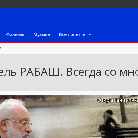
Фильмы
Музыка
Все проекты
й
ель РАБАШ. Всегда со мн