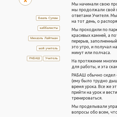
Мы начинали свою про
мы продолжали свой п
ответами Учителя. Мы
Бааль Сулам
на тот день, о распор
каббалисты
Мы проходили по парк
красивых камней, а по
Михаэль Лайтман
перерыв, заполненный
это утро, и получал н
мой учитель
минут или полчаса.
РАБАШ
Учитель
На протяжении многих
для работы, и эта ск
РАБАШ обычно сидел с
(ему было трудно дыш
время урока. Все же э
прийти на урок и вест
тренироваться.
Мы проделывали упраж
вопросы обо всем, чт