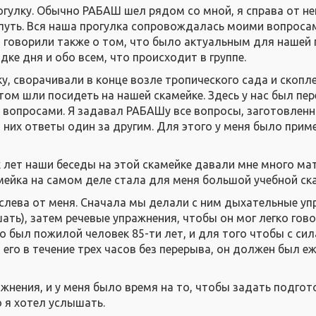
гулку. Обычно РАБАШ шел рядом со мной, я справа от нег
уть. Вся наша прогулка сопровождалась моими вопроса
 говорили также о том, что было актуальным для нашей 
ядке дня и обо всем, что происходит в группе.
у, сворачивали в конце возле тропического сада и скопл
том шли посидеть на нашей скамейке. Здесь у нас был пер
 вопросами. Я задавал РАБАШу все вопросы, заготовленн
а них ответы один за другим. Для этого у меня было прим
 лет наши беседы на этой скамейке давали мне много ма
амейка на самом деле стала для меня большой учебной ск
лева от меня. Сначала мы делали с ним дыхательные у
ать), затем речевые упражнения, чтобы он мог легко гов
то был пожилой человек 85-ти лет, и для того чтобы с си
и его в течение трех часов без перерыва, он должен был 
нения, и у меня было время на то, чтобы задать подго
о я хотел услышать.