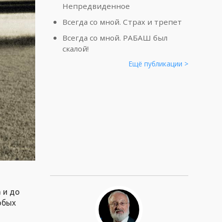
Непредвиденное
Всегда со мной. Страх и трепет
Всегда со мной. РАБАШ был
скалой!
Ещё публикации >
 и до
обых