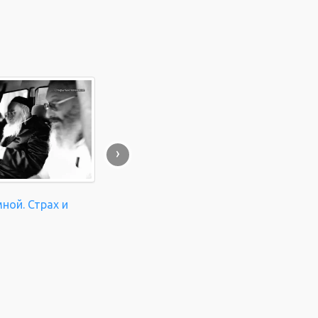
›
мной. Страх и