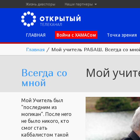
Жизнь диаспоры
Наши партнеры
ГЛАВНАЯ
Война с ХАМАСом
Точка зрения
Главная
/
Мой учитель РАБАШ. Всегда со мно
Мой учит
Всегда со
мной
Мой Учитель был
"последним из
могикан". После него
не было никого, кто
смог стать
каббалистом такой