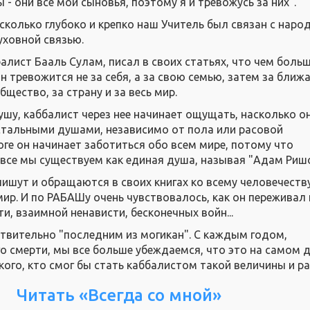
 они все мои сыновья, поэтому я и тревожусь за них".
асколько глубоко и крепко наш Учитель был связан с наро
уховной связью.
балист Бааль Сулам, писал в своих статьях, что чем боль
н тревожится не за себя, а за свою семью, затем за ближ
бщество, за страну и за весь мир.
ушу, каббалист через нее начинает ощущать, насколько о
стальными душами, независимо от пола или расовой
оге он начинает заботиться обо всем мире, потому что
все мы существуем как единая душа, называя "Адам Ришо
ишут и обращаются в своих книгах ко всему человечеству
ир. И по РАБАШу очень чувствовалось, как он переживал 
, взаимной ненависти, бесконечных войн...
твительно "последним из могикан". С каждым годом,
о смерти, мы все больше убеждаемся, что это на самом д
кого, кто смог бы стать каббалистом такой величины и р
Читать «Всегда со мной»