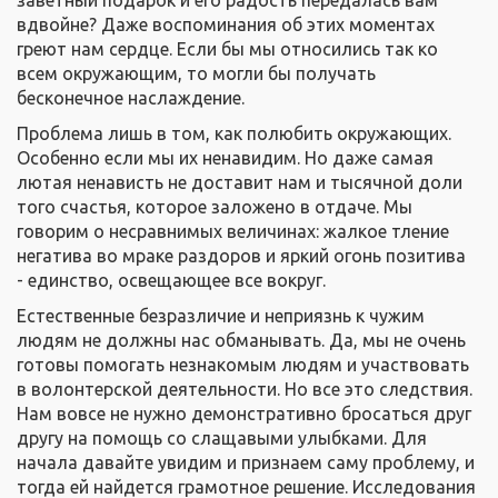
заветный подарок и его радость передалась вам
вдвойне? Даже воспоминания об этих моментах
греют нам сердце. Если бы мы относились так ко
всем окружающим, то могли бы получать
бесконечное наслаждение.
Проблема лишь в том, как полюбить окружающих.
Особенно если мы их ненавидим. Но даже самая
лютая ненависть не доставит нам и тысячной доли
того счастья, которое заложено в отдаче. Мы
говорим о несравнимых величинах: жалкое тление
негатива во мраке раздоров и яркий огонь позитива
- единство, освещающее все вокруг.
Естественные безразличие и неприязнь к чужим
людям не должны нас обманывать. Да, мы не очень
готовы помогать незнакомым людям и участвовать
в волонтерской деятельности. Но все это следствия.
Нам вовсе не нужно демонстративно бросаться друг
другу на помощь со слащавыми улыбками. Для
начала давайте увидим и признаем саму проблему, и
тогда ей найдется грамотное решение. Исследования