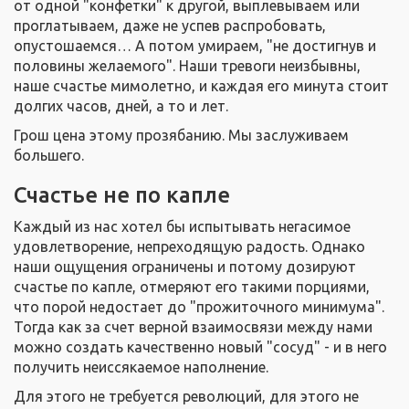
от одной "конфетки" к другой, выплевываем или
проглатываем, даже не успев распробовать,
опустошаемся… А потом умираем, "не достигнув и
половины желаемого". Наши тревоги неизбывны,
наше счастье мимолетно, и каждая его минута стоит
долгих часов, дней, а то и лет.
Грош цена этому прозябанию. Мы заслуживаем
большего.
Счастье не по капле
Каждый из нас хотел бы испытывать негасимое
удовлетворение, непреходящую радость. Однако
наши ощущения ограничены и потому дозируют
счастье по капле, отмеряют его такими порциями,
что порой недостает до "прожиточного минимума".
Тогда как за счет верной взаимосвязи между нами
можно создать качественно новый "сосуд" - и в него
получить неиссякаемое наполнение.
Для этого не требуется революций, для этого не