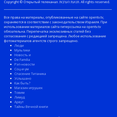
Copyright © Открытый телеканал. תנועת הערבות. All rights reserved.
Все права на материалы, опубликованные на сайте opentv.tv,
охраняются в соответствии с законодательством Израиля. При
использовании материалов сайта гиперссылка на opentv.tv
обязательна. Перепечатка эксклюзивных статей без
согласования с редакцией запрещена. Любое использование
фотоматериалов агентств строго запрещено.
Люди
Мультики
Новость и
De Familia
Рэп-новости
Соц-и-ум
Спасение Титаника
Услышано
Как быть?
Магазин игрушек
Товим
Лимуд
Арвут
Тайны Вечной книги