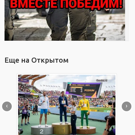
Еще на Открытом
‹
›