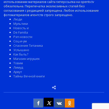
использовании материалов сайта гиперссылка на opentv.tv
обязательна. Перепечатка эксклюзивных статей без
согласования с редакцией запрещена. Любое использование
фотоматериалов агентств строго запрещено.
Люди
Мультики
Новость и
De Familia
Рэп-новости
Соц-и-ум
Спасение Титаника
Услышано
Как быть?
Магазин игрушек
Товим
Лимуд
Арвут
Тайны Вечной книги