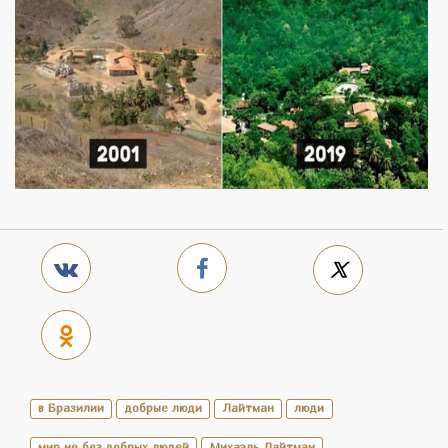
в Бразилии
добрые люди
Лайтман
люди
мир не без добрых людей
Михаэль Лайтман