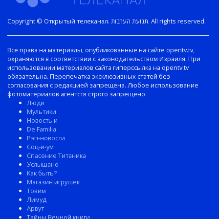
Copyright © Открытый телеканал. תנועת הערבות. All rights reserved.
Все права на материалы, опубликованные на сайте opentv.tv,
охраняются в соответствии с законодательством Израиля. При
использовании материалов сайта гиперссылка на opentv.tv
обязательна. Перепечатка эксклюзивных статей без
согласования с редакцией запрещена. Любое использование
фотоматериалов агентств строго запрещено.
Люди
Мультики
Новость и
De Familia
Рэп-новости
Соц-и-ум
Спасение Титаника
Услышано
Как быть?
Магазин игрушек
Товим
Лимуд
Арвут
Тайны Вечной книги