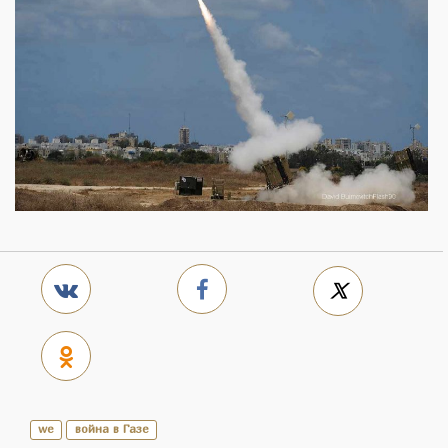
we
война в Газе