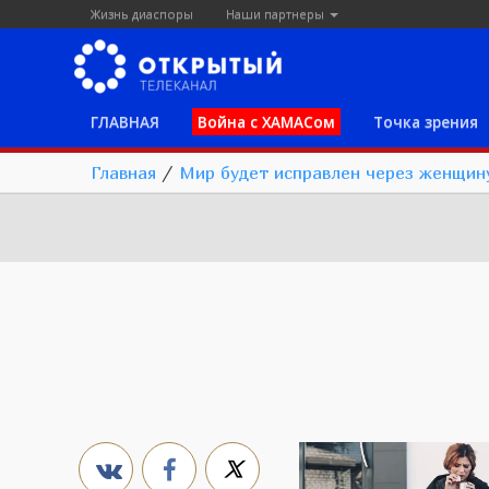
Жизнь диаспоры
Наши партнеры
ГЛАВНАЯ
Война с ХАМАСом
Точка зрения
Главная
/
Мир будет исправлен через женщин