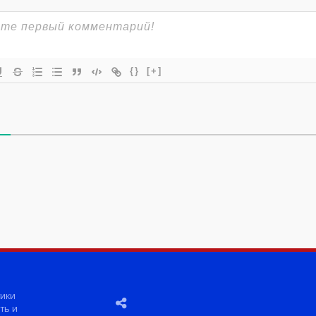
{}
[+]
ики
ть и