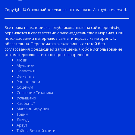
Copyright © Открытый телеканал. תנועת הערבות. All rights reserved.
Все права на материалы, опубликованные на сайте opentv.tv,
охраняются в соответствии с законодательством Израиля. При
использовании материалов сайта гиперссылка на opentv.tv
обязательна. Перепечатка эксклюзивных статей без
согласования с редакцией запрещена. Любое использование
фотоматериалов агентств строго запрещено.
Люди
Мультики
Новость и
De Familia
Рэп-новости
Соц-и-ум
Спасение Титаника
Услышано
Как быть?
Магазин игрушек
Товим
Лимуд
Арвут
Тайны Вечной книги