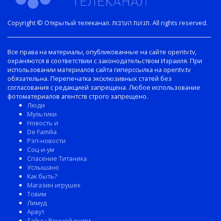
Copyright © Открытый телеканал. תנועת הערבות. All rights reserved.
Все права на материалы, опубликованные на сайте opentv.tv,
охраняются в соответствии с законодательством Израиля. При
использовании материалов сайта гиперссылка на opentv.tv
обязательна. Перепечатка эксклюзивных статей без
согласования с редакцией запрещена. Любое использование
фотоматериалов агентств строго запрещено.
Люди
Мультики
Новость и
De Familia
Рэп-новости
Соц-и-ум
Спасение Титаника
Услышано
Как быть?
Магазин игрушек
Товим
Лимуд
Арвут
Тайны Вечной книги