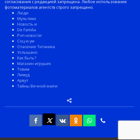
согласования с редакцией запрещена. Любое использование
фотоматериалов агентств строго запрещено.
Люди
Мультики
Новость и
De Familia
Рэп-новости
Соц-и-ум
Спасение Титаника
Услышано
Как быть?
Магазин игрушек
Товим
Лимуд
Арвут
Тайны Вечной книги