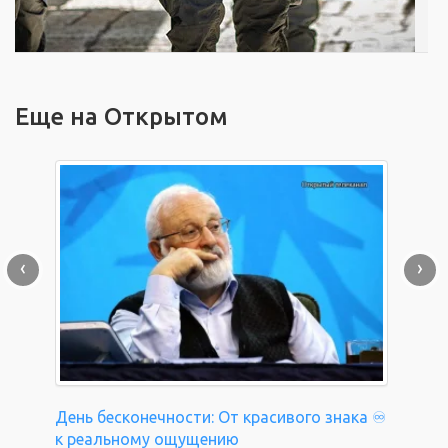
Еще на Открытом
‹
›
День бесконечности: От красивого знака ♾️
к реальному ощущению