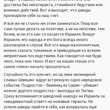
достигла без мегатеракта, стихийного бедствия или
военных действий. Вот и выходит, что шведы
пропиарили себя за наш счет.
И всё же не стоило им этим заниматься. Пиар все-
таки лучше делать на позитиве, а не на негативе, тем
более, если это как-то касается Израиля. Вокруг
Израиля, его народа и его Бога всегда много
разговоров и слухов. Всё это вещи малопонятные,
можно сказать туманные, и приводящие ко всяким
неприятным последствиям. Как говорится «не буди
лихо, пока оно тихо». И вот на наших глазах это
самое «лихо» начало просыпаться.
Случайность это или нет, но на пике «всемирной
славы» Швецию вдруг встряхнуло одно нерядовое
событие. Подросток – беженец из Сирии – убивает
ножом другого подростка – выходца из Литвы.
Сразу вспоминается шведский «наезд» на Израиль за
«неадекватный ответ» на ножевые теракты. Не
успели шведы прийти в себя, как взорвалась ещё