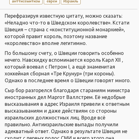
анттисемитизм
евреи
Израиль
Перефразируя известную цитату, можно сказать:
«Неладно что-то в Шведском королевстве». Кстати
Швеция – страна с «конституционной монархией»,
которой правит король, поэтому название
«королевство» вполне легитимно.
По большому счету, о Швеции говорить особенно
нечего. Навскидку вспоминается король Карл XII ,
который воевал с Петром I, а ещё знаменитая
хоккейная сборная «Тре Крунур» (три короны).
Однако в последнее время о Швеции говорят много.
Сыр бор разгорелся благодаря стараниям министра
иностранных дел Маргот Валлстрем. Её недобрые
высказывания в адрес Израиля привели к ответным
высказываниям и даже действиям со стороны
израильских должностных лиц. Вроде всё
правильно. Антиизраильские выпады получили
адекватный ответ. Однако в результате Швеция не
сходит с первых полос СМИ и всего этого она