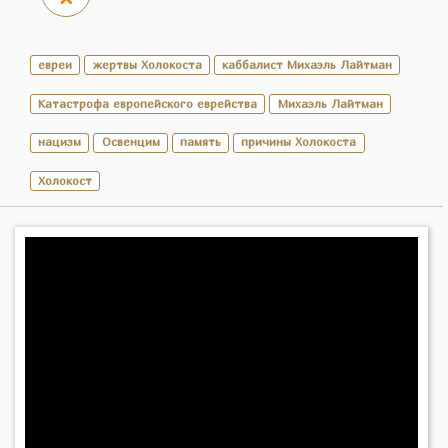
евреи
жертвы Холокоста
каббалист Михаэль Лайтман
Катастрофа европейского еврейства
Михаэль Лайтман
нацизм
Освенцим
память
причины Холокоста
Холокост