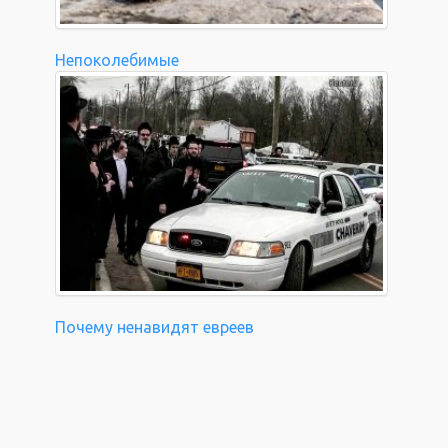
Непоколебимые
Почему ненавидят евреев