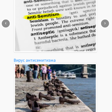
‹
›
Вирус антисемитизма