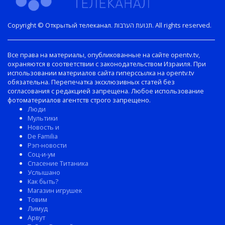
Copyright © Открытый телеканал. תנועת הערבות. All rights reserved.
Все права на материалы, опубликованные на сайте opentv.tv,
охраняются в соответствии с законодательством Израиля. При
использовании материалов сайта гиперссылка на opentv.tv
обязательна. Перепечатка эксклюзивных статей без
согласования с редакцией запрещена. Любое использование
фотоматериалов агентств строго запрещено.
Люди
Мультики
Новость и
De Familia
Рэп-новости
Соц-и-ум
Спасение Титаника
Услышано
Как быть?
Магазин игрушек
Товим
Лимуд
Арвут