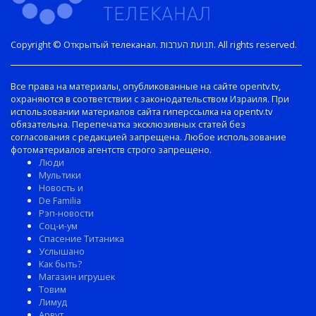
Copyright © Открытый телеканал. תנועת הערבות. All rights reserved.
Все права на материалы, опубликованные на сайте opentv.tv,
охраняются в соответствии с законодательством Израиля. При
использовании материалов сайта гиперссылка на opentv.tv
обязательна. Перепечатка эксклюзивных статей без
согласования с редакцией запрещена. Любое использование
фотоматериалов агентств строго запрещено.
Люди
Мультики
Новость и
De Familia
Рэп-новости
Соц-и-ум
Спасение Титаника
Услышано
Как быть?
Магазин игрушек
Товим
Лимуд
Арвут