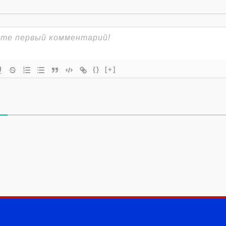
{}
[+]