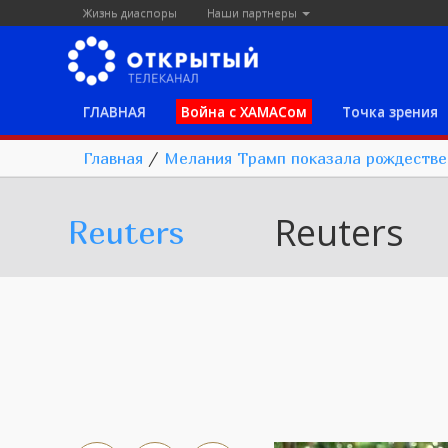
Жизнь диаспоры
Наши партнеры
ГЛАВНАЯ
Война с ХАМАСом
Точка зрения
Главная
/
Мелания Трамп показала рождестве
Reuters
Reuters