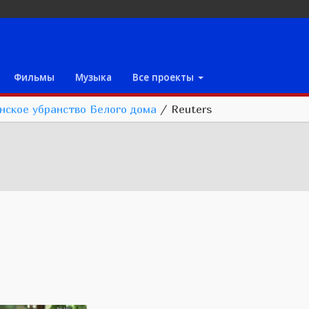
Фильмы
Музыка
Все проекты
нское убранство Белого дома
/
Reuters