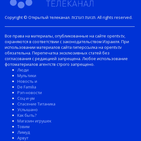
Copyright © Открытый телеканал. תנועת הערבות. All rights reserved.
Все права на материалы, опубликованные на сайте opentv.tv,
охраняются в соответствии с законодательством Израиля. При
использовании материалов сайта гиперссылка на opentv.tv
обязательна. Перепечатка эксклюзивных статей без
согласования с редакцией запрещена. Любое использование
фотоматериалов агентств строго запрещено.
Люди
Мультики
Новость и
De Familia
Рэп-новости
Соц-и-ум
Спасение Титаника
Услышано
Как быть?
Магазин игрушек
Товим
Лимуд
Арвут