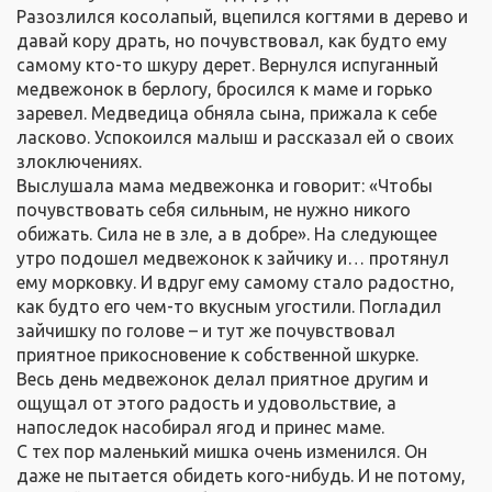
Разозлился косолапый, вцепился когтями в дерево и
давай кору драть, но почувствовал, как будто ему
самому кто-то шкуру дерет. Вернулся испуганный
медвежонок в берлогу, бросился к маме и горько
заревел. Медведица обняла сына, прижала к себе
ласково. Успокоился малыш и рассказал ей о своих
злоключениях.
Выслушала мама медвежонка и говорит: «Чтобы
почувствовать себя сильным, не нужно никого
обижать. Сила не в зле, а в добре». На следующее
утро подошел медвежонок к зайчику и… протянул
ему морковку. И вдруг ему самому стало радостно,
как будто его чем-то вкусным угостили. Погладил
зайчишку по голове – и тут же почувствовал
приятное прикосновение к собственной шкурке.
Весь день медвежонок делал приятное другим и
ощущал от этого радость и удовольствие, а
напоследок насобирал ягод и принес маме.
С тех пор маленький мишка очень изменился. Он
даже не пытается обидеть кого-нибудь. И не потому,