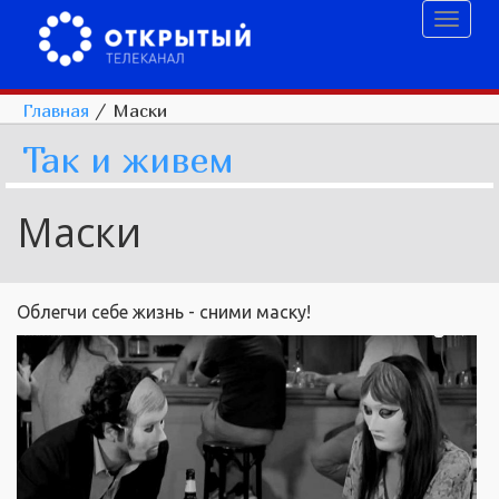
Toggl
naviga
Главная
/
Маски
Так и живем
Маски
Облегчи себе жизнь - сними маску!