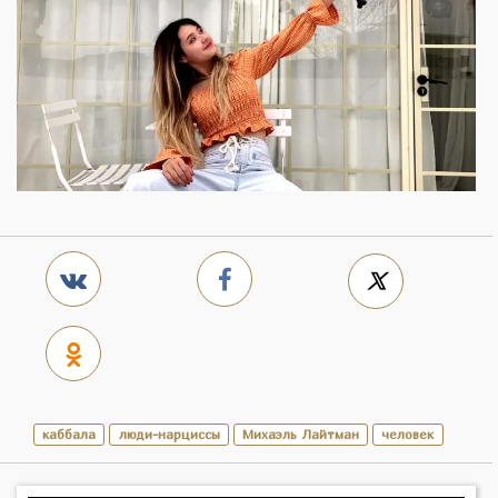
каббала
люди-нарциссы
Михаэль Лайтман
человек