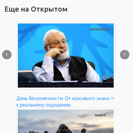
Еще на Открытом
‹
›
День бесконечности: От красивого знака ♾️
к реальному ощущению