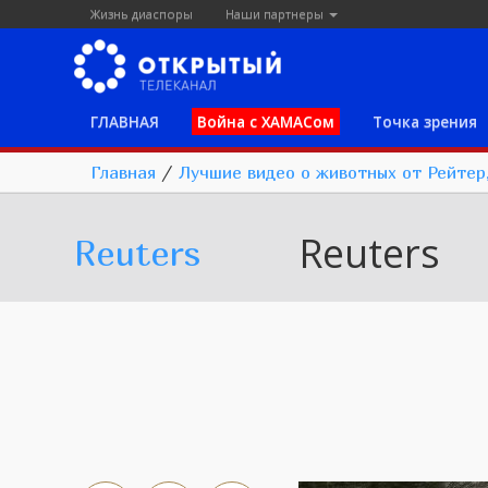
Жизнь диаспоры
Наши партнеры
ГЛАВНАЯ
Война с ХАМАСом
Точка зрения
Главная
/
Лучшие видео о животных от Рейтер, 
Reuters
Reuters