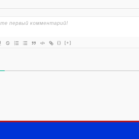
{}
[+]