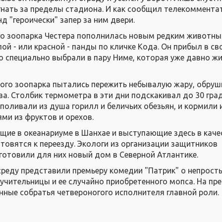
нать за пределы стадиона. И как сообщил телекоммента
д "героически" запер за ним двери.
го зоопарка Честера пополнилась новым редким животны
ой - или красной - панды по кличке Кода. Он прибыл в св
о специально выбрали в пару Ниме, которая уже давно жи
ого зоопарка пытались пережить небывалую жару, обру
ва. Столбик термометра в эти дни подскакивал до 30 гра
поливали из душа горилл и беличьих обезьян, и кормили 
и из фруктов и орехов.
ущие в океанариуме в Шанхае и выступающие здесь в каче
отовятся к переезду. Экологи из организации защитников
дготовили для них новый дом в Северной Атлантике.
среду представили премьеру комедии "Патрик" о непрост
чительницы и ее случайно приобретенного мопса. На пр
нные собратья четвероногого исполнителя главной роли.