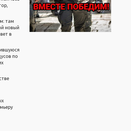
тор,
м: там
ой новый
вет в
шившуюся
дусов по
их
стве
ых
емьеру