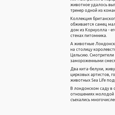
животное удалось выг
тренер одной из коман
Коллекция британско
обживается самец мал
дом из Корнуолла - ег
стенах питомника.
А животные Лондонск
на столицу королевст
Цельсию. Смотрители 
замороженными смесям
Два кита-белухи, жив
цирковых артистов, г
животных Sea Life по
В лондонском саду в 
отношениях молодой у
съехались многочисле