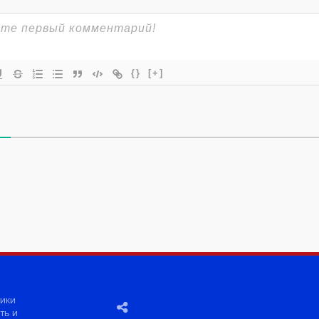
{}
[+]
ики
ть и