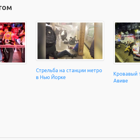
том
Стрельба на станции метро
Кровавый т
в Нью Йорке
Авиве