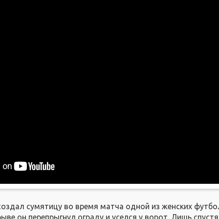
создал сумятицу во время матча одной из женских футб
рыве он перепрыгнул ограду и уселся у ворот. Лишь спуст