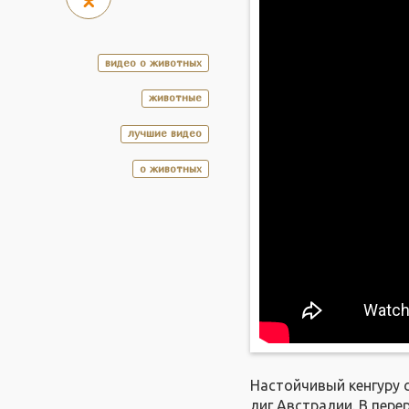
видео о животных
животные
лучшие видео
о животных
Настойчивый кенгуру 
лиг Австралии. В пере