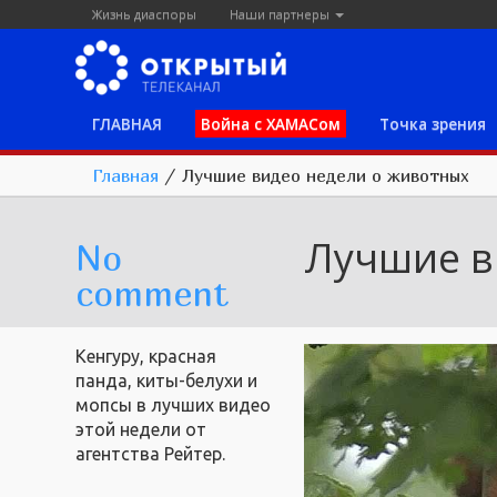
Жизнь диаспоры
Наши партнеры
ГЛАВНАЯ
Война с ХАМАСом
Точка зрения
Главная
/
Лучшие видео недели о животных
Лучшие в
No
comment
Кенгуру, красная
панда, киты-белухи и
мопсы в лучших видео
этой недели от
агентства Рейтер.