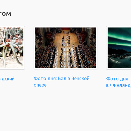
том
Фото дня: Бал в Венской
ндский
Фото дня: 
опере
в Финлянд