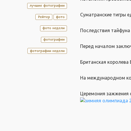
лучшие фотографии
Суматранские тигры е
Рейтер
фото
фото недели
Последствия тайфуна 
фотографии
Перед началом заключ
фотографии недели
Британская королева 
На международном ко
Церемония зажжения 