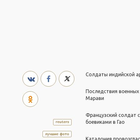
Солдаты индийской а
Последствия военных 
Марави
Французский солдат с
боевиками в Гао
reuters
лучшие фото
Каталония провозглас