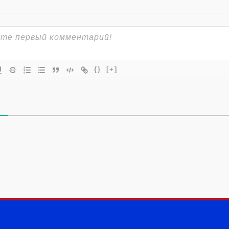
{}
[+]