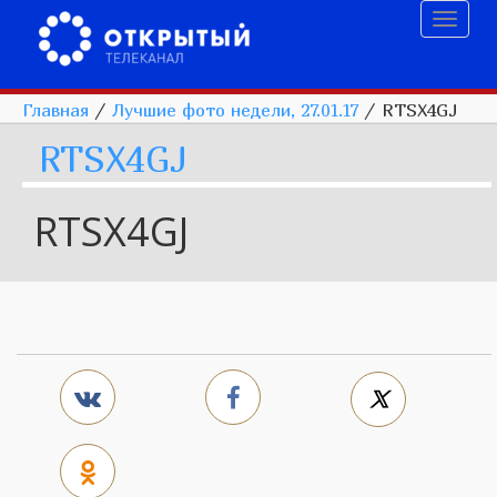
Toggl
naviga
Главная
/
Лучшие фото недели, 27.01.17
/
RTSX4GJ
RTSX4GJ
RTSX4GJ