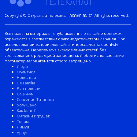
Copyright © Открытый телеканал. תנועת הערבות. All rights reserved.
Все права на материалы, опубликованные на сайте opentv.tv,
охраняются в соответствии с законодательством Израиля. При
использовании материалов сайта гиперссылка на opentv.tv
обязательна. Перепечатка эксклюзивных статей без
согласования с редакцией запрещена. Любое использование
фотоматериалов агентств строго запрещено.
Люди
Мультики
Новость и
De Familia
Рэп-новости
Соц-и-ум
Спасение Титаника
Услышано
Как быть?
Магазин игрушек
Товим
Лимуд
Арвут