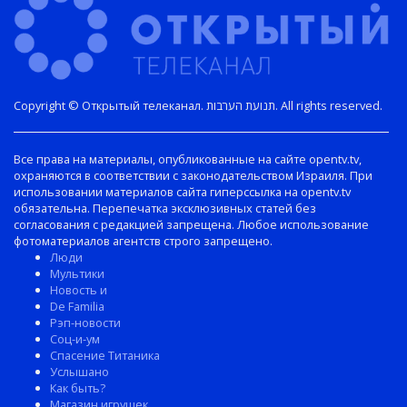
Copyright © Открытый телеканал. תנועת הערבות. All rights reserved.
Все права на материалы, опубликованные на сайте opentv.tv,
охраняются в соответствии с законодательством Израиля. При
использовании материалов сайта гиперссылка на opentv.tv
обязательна. Перепечатка эксклюзивных статей без
согласования с редакцией запрещена. Любое использование
фотоматериалов агентств строго запрещено.
Люди
Мультики
Новость и
De Familia
Рэп-новости
Соц-и-ум
Спасение Титаника
Услышано
Как быть?
Магазин игрушек