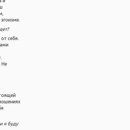
а и
аш
м,
 эгоизме.
дет?
от себя.
нами
.
 Не
стоящей
тношениях
бя
и я буду