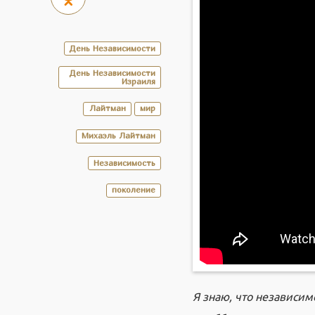
День Независимости
День Независимости
Израиля
Лайтман
мир
Михаэль Лайтман
Независимость
поколение
Я знаю, что независим