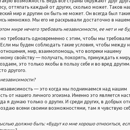
 такую возможность. Ведь все страны окружают друг друг
есу, оттяпать каждый от других, сколько может. Таков н
ский мир и другим он быть не может. Он всегда был таки
сь немножко. Мы его не раскрывали достаточно в нашем
в этом мире нечего требовать независимости, ее нет и не бу
но требовать одновременно с этим, чтобы мы требовали 
. Если мы будем соблюдать такие условия, чтобы между 
 отношения, мир, взаимопомощь, что вопреки нашему
нному свойству — получать, покорять, принуждать к миру
оздаем, это только якобы в пользу себе и во вред другим.
то другого.
 независимости?
 независимость — это когда мы поднимаемся над нашим
сть от нашего личного эгоизма. Именно это является на
да я думаю только о других. И среди других, в добрых о
 создаю всеми своими возможностями, там я чувствую се
ыслью должно быть: «Будут ко мне хорошо относиться, есл
ругим»?