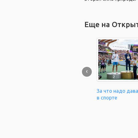
Еще на Откры
‹
За что надо дав
в спорте