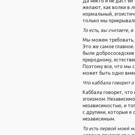
Да никто и не даст ей
желают, как волки в л
нормальный, эгоистиче
только мы прикрывали
То есть, вы считаете, 
Мы можем требовать, 
Это же самое главное
были добрососедские
природному, естестве
Поэтому все, что мы с
может быть одно вмес
Что каббала говорит о
Каббала говорит, что
эгоизмом. Независимо
независимостью, и тог
с другими, которые я
независимым.
То есть первой моей м
хорошо относиться к д