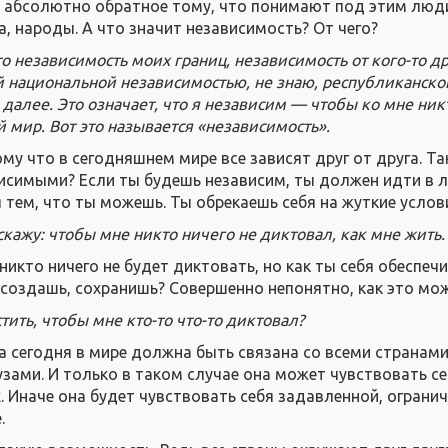
е абсолютно обратное тому, что понимают под этим люди
, народы. А что значит независимость? От чего?
о независимость моих границ, независимость от кого-то др
ей национальной независимостью, не знаю, республиканско
 далее. Это означает, что я независим — чтобы ко мне никт
й мир. Вот это называется «независимость».
у что в сегодняшнем мире все зависят друг от друга. Та
симыми? Если ты будешь независим, ты должен идти в л
 тем, что ты можешь. Ты обрекаешь себя на жуткие услов
скажу: чтобы мне никто ничего не диктовал, как мне жить.
 никто ничего не будет диктовать, но как ты себя обеспеч
 создашь, сохранишь? Совершенно непонятно, как это мож
тить, чтобы мне кто-то что-то диктовал?
 сегодня в мире должна быть связана со всеми странам
ами. И только в таком случае она может чувствовать с
. Иначе она будет чувствовать себя задавленной, огранич
.