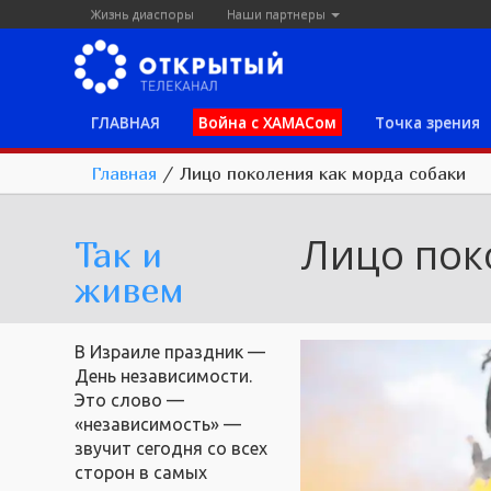
Жизнь диаспоры
Наши партнеры
ГЛАВНАЯ
Война с ХАМАСом
Точка зрения
Главная
/
Лицо поколения как морда собаки
Лицо пок
Так и
живем
В Израиле праздник —
День независимости.
Это слово —
«независимость» —
звучит сегодня со всех
сторон в самых