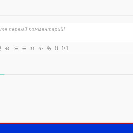
{}
[+]