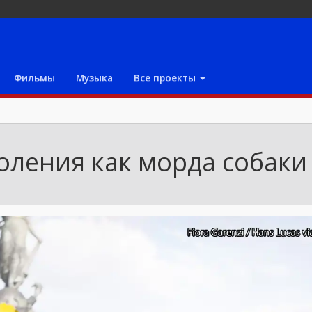
Фильмы
Музыка
Все проекты
оления как морда собаки