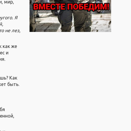
, мир,
угого. Я
й,
о не лез,
к как же
ес и
ия.
ишь? Как
ет быть.
и
ебя
енной,