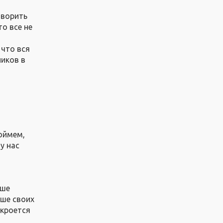
оворить
то все не
 что вся
ников в
поймем,
у нас
ыше
ыше своих
скроется