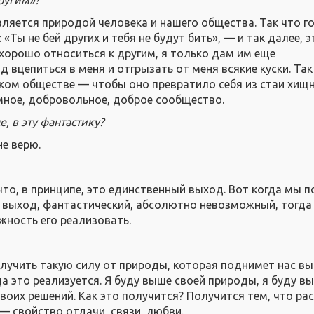
вляется природой человека и нашего общества. Так что г
«Ты не бей других и тебя не будут бить», — и так далее, э
 хорошо относиться к другим, я только дам им еще
вцепиться в меня и отгрызать от меня всякие куски. Так
ком обществе — чтобы оно превратило себя из стаи хищ
мное, добровольное, доброе сообщество.
, в эту фантастику?
не верю.
что, в принципе, это единственный выход. Вот когда мы 
 выход, фантастический, абсолютно невозможный, тогда 
жность его реализовать.
учить такую силу от природы, которая поднимет нас в
да это реализуется. Я буду выше своей природы, я буду в
воих решений. Как это получится? Получится тем, что ра
— свойство отдачи, связи, любви.