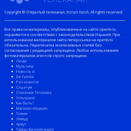
Copyright © Открытый телеканал. תנועת הערבות. All rights reserved.
Все права на материалы, опубликованные на сайте opentv.tv,
охраняются в соответствии с законодательством Израиля. При
использовании материалов сайта гиперссылка на opentv.tv
обязательна. Перепечатка эксклюзивных статей без
согласования с редакцией запрещена. Любое использование
фотоматериалов агентств строго запрещено.
Люди
Мультики
Новость и
De Familia
Рэп-новости
Соц-и-ум
Спасение Титаника
Услышано
Как быть?
Магазин игрушек
Товим
Лимуд
Арвут
Тайны Вечной книги