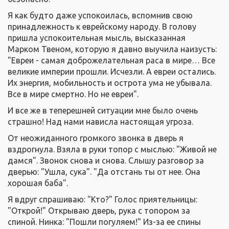
Я как будто даже успокоилась, вспомнив свою
принадлежность к еврейскому народу. В голову
пришла успокоительная мысль, высказанная
Марком Твеном, которую я давно выучила наизусть:
"Евреи - самая доброжелательная раса в мире… Все
великие империи прошли. Исчезли. А евреи остались.
Их энергия, мобильность и острота ума не убывала.
Все в мире смертно. Но не евреи".
И все же в теперешней ситуации мне было очень
страшно! Над нами нависла настоящая угроза.
От неожиданного громкого звонка в дверь я
вздрогнула. Взяла в руки топор с мыслью: "Живой не
дамся". Звонок снова и снова. Слышу разговор за
дверью: "Ушла, сука". "Да отстань ты от нее. Она
хорошая баба".
Я вдруг спрашиваю: "Кто?" Голос приятельницы:
"Открой!" Открываю дверь, рука с топором за
спиной. Нинка: "Пошли погуляем!" Из-за ее спины