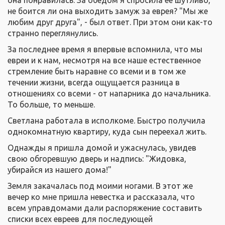
она понравилась. За обедом я спросила ее шутливо,
не боится ли она выходить замуж за еврея? "Мы же
любим друг друга", - был ответ. При этом они как-то
странно переглянулись.
За последнее время я впервые вспомнила, что мы
евреи и к нам, несмотря на все наше естественное
стремление быть наравне со всеми и в том же
течении жизни, всегда ощущается разница в
отношениях со всеми - от напарника до начальника.
То больше, то меньше.
Светлана работала в исполкоме. Быстро получила
однокомнатную квартиру, куда сын переехал жить.
Однажды я пришла домой и ужаснулась, увидев
свою обгоревшую дверь и надпись: "Жидовка,
убирайся из нашего дома!"
Земля закачалась под моими ногами. В этот же
вечер ко мне пришла невестка и рассказала, что
всем управдомами дали распоряжение составить
списки всех евреев для последующей