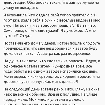
депортации. Обстановка такая, что завтра лучше на
улицу не выходить.
Я вспомнила, что отдала свой топор приятелю с 1-
го этажа. Взяла себя в руки и с веселым видом звоню
ему: "Петрович, я за топором пришла". "Да ты что,
Семеновна, он мне еще нужен!" Я с улыбкой: "А мне
нужнее!" Отдал.
Поставила его дома у двери. Потом пошла к подруге
предупредить, что мне нездоровится и завтра буду
дома отсыпаться. А завтра как раз воскресенье.
На душе так плохо, что словами не описать... Вдруг, в
одночасье я стала изгоем, чужеродная всем. Все
годы работы на одном заводе испарились как дым.
Меня вырвали как чертополох с корнем и бросили на
дороге - пусть топчут. Как жить дальше?!
На следующий день встала рано. Тихо. Гляжу из окна
- вроде все как обычно. Время к полудню. На улице
народу мало. Мои мысли улетели в далекую
юность… Мы жили тогда в местечке под