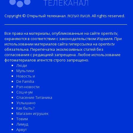
Copyright © Открытый телеканал. תנועת הערבות. All rights reserved.
Все права на материалы, опубликованные на сайте opentv.tv,
охраняются в соответствии с законодательством Израиля. При
использовании материалов сайта гиперссылка на opentv.tv
обязательна. Перепечатка эксклюзивных статей без
согласования с редакцией запрещена. Любое использование
фотоматериалов агентств строго запрещено.
Люди
Мультики
Новость и
De Familia
Рэп-новости
Соц-и-ум
Спасение Титаника
Услышано
Как быть?
Магазин игрушек
Товим
Лимуд
Арвут