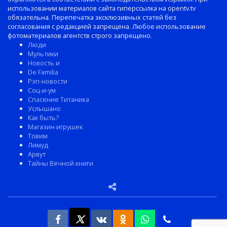
использовании материалов сайта гиперссылка на opentv.tv
обязательна. Перепечатка эксклюзивных статей без
согласования с редакцией запрещена. Любое использование
фотоматериалов агентств строго запрещено.
Люди
Мультики
Новость и
De Familia
Рэп-новости
Соц-и-ум
Спасение Титаника
Услышано
Как быть?
Магазин игрушек
Товим
Лимуд
Арвут
Тайны Вечной книги