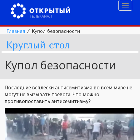
Toggl
naviga
Главная
/
Купол безопасности
Круглый стол
Купол безопасности
Последние всплески антисемитизма во всем мире не
могут не вызывать тревоги. Что можно
противопоставить антисемитизму?