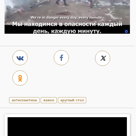
антисемитизм
важно
круглый стол