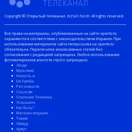
Copyright © Открытый телеканал. תנועת הערבות. All rights reserved.
Все права на материалы, опубликованные на сайте opentv.tv,
охраняются в соответствии с законодательством Израиля. При
использовании материалов сайта гиперссылка на opentv.tv
обязательна. Перепечатка эксклюзивных статей без
согласования с редакцией запрещена. Любое использование
фотоматериалов агентств строго запрещено.
Люди
Мультики
Новость и
De Familia
Рэп-новости
Соц-и-ум
Спасение Титаника
Услышано
Как быть?
Магазин игрушек
Товим
Лимуд
Арвут