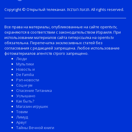
Copyright © Открытый телеканал. תנועת הערבות. All rights reserved.
Все права на материалы, опубликованные на сайте opentv.tv,
охраняются в соответствии с законодательством Израиля. При
использовании материалов сайта гиперссылка на opentv.tv
обязательна. Перепечатка эксклюзивных статей без
согласования с редакцией запрещена. Любое использование
фотоматериалов агентств строго запрещено.
Люди
Мультики
Новость и
De Familia
Рэп-новости
Соц-и-ум
Спасение Титаника
Услышано
Как быть?
Магазин игрушек
Товим
Лимуд
Арвут
Тайны Вечной книги