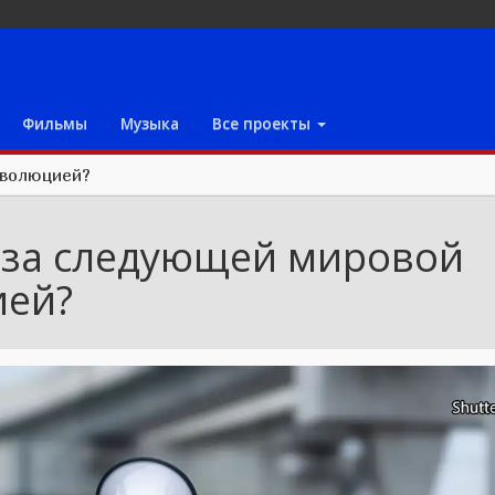
Фильмы
Музыка
Все проекты
еволюцией?
т за следующей мировой
ией?