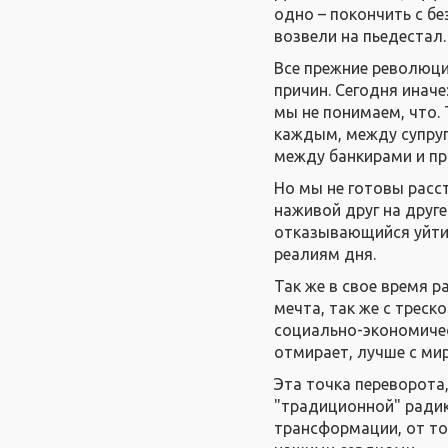
одно – покончить с б
возвели на пьедестал.
Все прежние революци
причин. Сегодня иначе
мы не понимаем, что.
каждым, между супру
между банкирами и п
Но мы не готовы расс
наживой друг на друге
отказывающийся уйти.
реалиям дня.
Так же в свое время 
мечта, так же с треск
социально-экономичес
отмирает, лучше с ми
Эта точка переворота
"традиционной" радик
трансформации, от то