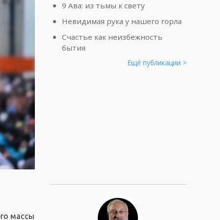
9 Ава: из тьмы к свету
Невидимая рука у нашего горла
Счастье как неизбежность
бытия
Ещё публикации >
его массы