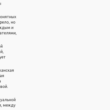
ы
понятных
рело, но
аждым и
ателями,
ой
й,
ует
канская
чая
а
вой.
туальной
и, между