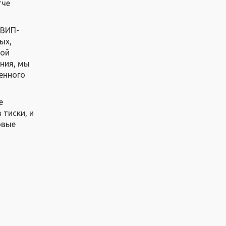
тче
 ВИП-
ых,
ной
ения, мы
венного
е
 тиски, и
овые