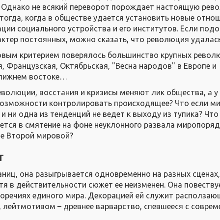
и. Однако не всякий переворот порождает настоящую рев
тогда, когда в обществе удается установить новые отно
ции социального устройства и его институтов. Если под
актер постоянных, можно сказать, что революция удалась
овым критерием поверялось большинство крупных револ
, Французская, Октябрьская, "Весна народов" в Европе и
Ближнем востоке…
еволюции, восстания и кризисы меняют лик общества, а у
возможности контролировать происходящее? Что если м
 и ни одна из тенденций не ведет к выходу из тупика? Что
ется в смятение на фоне неуклонного развала миропоряд
ле Второй мировой?
т
аниц, она разыгрывается одновременно на разных сценах,
тя в действительности сюжет ее неизменен. Она повеству
оречиях единого мира. Декорацией ей служит расползаю
, лейтмотивом – древнее варварство, спевшееся с совре