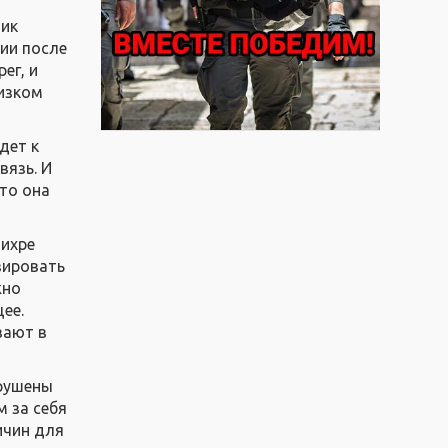
лик
ции после
ег, и
низком
дет к
вязь. И
что она
вихре
зировать
жно
ее.
вают в
арушены
 за себя
ичин для