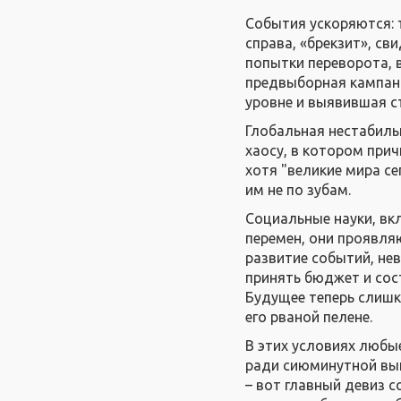
События ускоряются: 
справа, «брекзит», с
попытки переворота, 
предвыборная кампани
уровне и выявившая ст
Глобальная нестабильн
хаосу, в котором при
хотя "великие мира се
им не по зубам.
Социальные науки, вкл
перемен, они проявля
развитие событий, не
принять бюджет и сос
Будущее теперь слишк
его рваной пелене.
В этих условиях любы
ради сиюминутной вы
– вот главный девиз 