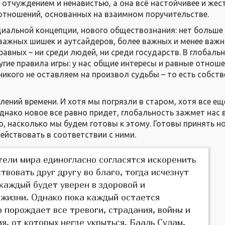
 отчуждением и ненавистью, а она всё настойчивее и жес
 отношений, основанных на взаимном поручительстве.
циальной концепции, нового обществознания: нет больше
 важных шишек и аутсайдеров, более важных и менее важн
равных – ни среди людей, ни среди государств. В глобаль
угие правила игры: у нас общие интересы и равные отнош
никого не оставляем на произвол судьбы – то есть собст
елений времени. И хотя мы погрязли в старом, хотя все ещ
нако новое все равно придет, глобальность зажмет нас в
о, насколько мы будем готовы к этому. Готовы принять н
ействовать в соответствии с ними.
тели мира единогласно согласятся искоренить
твовать друг другу во благо, тогда исчезнут
 каждый будет уверен в здоровой и
жизни. Однако пока каждый остается
о порождает все тревоги, страдания, войны и
я, от которых негде укрыться. Бааль Сулам,