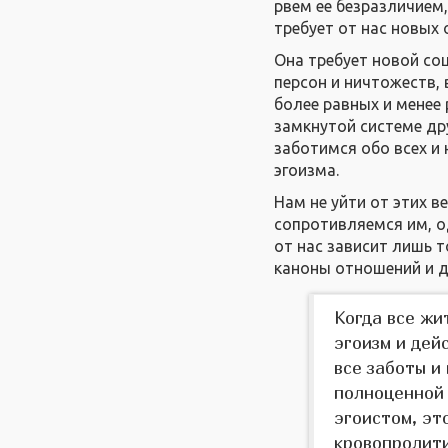
рвем ее безразличием,
требует от нас новых
Она требует новой со
персон и ничтожеств,
более равных и менее 
замкнутой системе др
заботимся обо всех и 
эгоизма.
Нам не уйти от этих в
сопротивляемся им, од
от нас зависит лишь т
каноны отношений и д
Когда все жи
эгоизм и дейс
все заботы и
полноценной 
эгоистом, эт
кровопролити