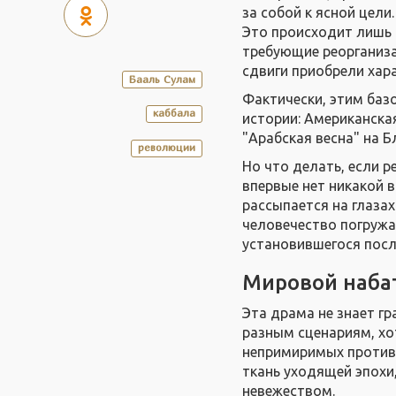
за собой к ясной цел
Это происходит лишь 
требующие реорганиза
сдвиги приобрели хар
Бааль Сулам
Фактически, этим баз
каббала
истории: Американская
"Арабская весна" на 
революции
Но что делать, если р
впервые нет никакой 
рассыпается на глазах
человечество погружа
установившегося пос
Мировой наба
Эта драма не знает гр
разным сценариям, хо
непримиримых против
ткань уходящей эпохи
невежеством.