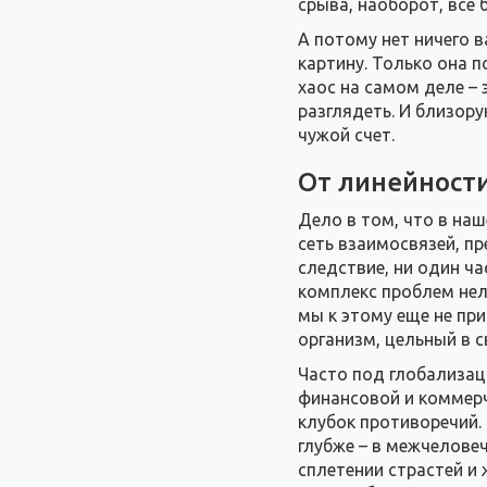
срыва, наоборот, все 
А потому нет ничего в
картину. Только она п
хаос на самом деле – 
разглядеть. И близору
чужой счет.
От линейности
Дело в том, что в наш
сеть взаимосвязей, п
следствие, ни один ч
комплекс проблем нель
мы к этому еще не при
организм, цельный в 
Часто под глобализа
финансовой и коммерч
клубок противоречий.
глубже – в межчелове
сплетении страстей и