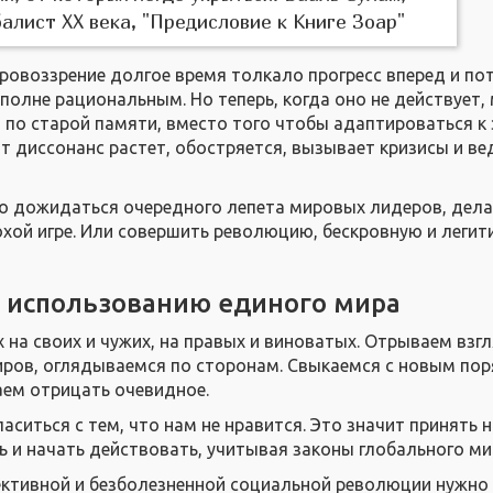
алист XX века, "Предисловие к Книге Зоар"
ровоззрение долгое время толкало прогресс вперед и по
полне рациональным. Но теперь, когда оно не действует,
о по старой памяти, вместо того чтобы адаптироваться к
т диссонанс растет, обостряется, вызывает кризисы и ве
о дожидаться очередного лепета мировых лидеров, дел
хой игре. Или совершить революцию, бескровную и легит
о использованию единого мира
 на своих и чужих, на правых и виноватых. Отрываем взг
иров, оглядываемся по сторонам. Свыкаемся с новым по
аем отрицать очевидное.
гласиться с тем, что нам не нравится. Это значит принять 
ь и начать действовать, учитывая законы глобального ми
ективной и безболезненной социальной революции нужно