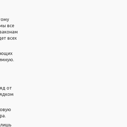
тому
 мы все
 законам
дет всех
ающих
имную.
ляд от
рядком
новую
ра.
 лишь