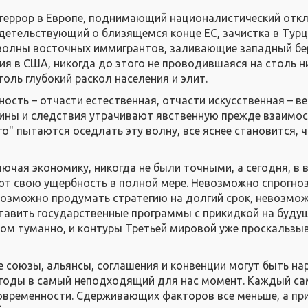
террор в Европе, поднимающий националистический отк
видетельствующий о близящемся конце ЕС, зачистка в Тур
волны восточных иммигрантов, заливающие западный бер
я в США, никогда до этого не проводившаяся на столь 
оль глубокий раскол населения и элит.
ость – отчасти естественная, отчасти искусственная – ве
чины и следствия утрачивают явственную прежде взаимос
го" пытаются оседлать эту волну, все яснее становится, 
ючая экономику, никогда не были точными, а сегодня, в 
ют свою ущербность в полной мере. Невозможно спрогно
возможно продумать стратегию на долгий срок, невозмо
тавить государственные программы с прикидкой на будущ
ом туманно, и контуры Третьей мировой уже проскальзы
е союзы, альянсы, соглашения и конвенции могут быть н
годы в самый неподходящий для нас момент. Каждый сам
современности. Сдерживающих факторов все меньше, а пр