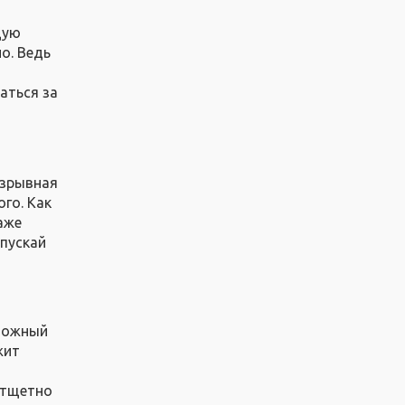
щую
о. Ведь
аться за
азрывная
го. Как
аже
 пускай
сложный
жит
 тщетно