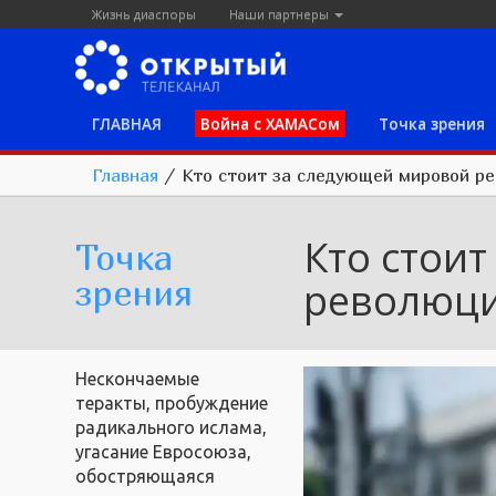
Жизнь диаспоры
Наши партнеры
ГЛАВНАЯ
Война с ХАМАСом
Точка зрения
Главная
/
Кто стоит за следующей мировой р
Кто стои
Точка
зрения
революц
Нескончаемые
теракты, пробуждение
радикального ислама,
угасание Евросоюза,
обостряющаяся