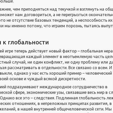
больше.
ажнее, чем приподняться над текучкой и взглянуть на об
оможет нам договориться, а не перегрызться окончательн
это не отсутствие базовых тенденций, а неспособность их
ки мы именно потому, что играем порознь, пытаясь выпут
 к глобальности
ей игре теперь действует новый фактор – глобальная нер
ревращающая каждый элемент в неотъемлемую часть цело
астный случай, ни один конфликт, ни одну проблему или д
зя рассматривать в отдельности. Все связано со всем. И
выкли, однако у нас есть хороший пример – человеческий
своей основе и чуждый всякой дискретности.
цией подразумевают международное сотрудничество в
еской сфере, экономические узы, связавшие весь мир в 
 Однако все это – следствия. Подлинная глобальность ле
ческих отношениях, в непреложных принципах развития, в
 желаний, в нашей внутренней общечеловеческой сети. Мы