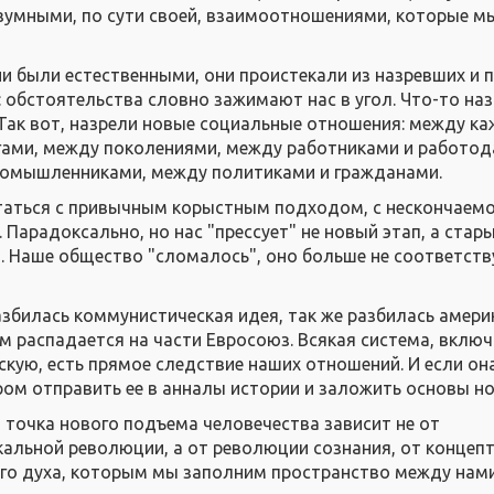
езумными, по сути своей, взаимоотношениями, которые м
и были естественными, они проистекали из назревших и 
: обстоятельства словно зажимают нас в угол. Что-то наз
 Так вот, назрели новые социальные отношения: между к
гами, между поколениями, между работниками и работод
ромышленниками, между политиками и гражданами.
таться с привычным корыстным подходом, с нескончаем
. Парадоксально, но нас "прессует" не новый этап, а стары
 Наше общество "сломалось", оно больше не соответств
разбилась коммунистическая идея, так же разбилась амери
ом распадается на части Евросоюз. Всякая система, вклю
кую, есть прямое следствие наших отношений. И если он
ром отправить ее в анналы истории и заложить основы но
, точка нового подъема человечества зависит не от
альной революции, а от революции сознания, от концеп
го духа, которым мы заполним пространство между нам