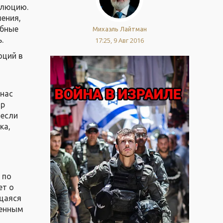
олюцию.
шения,
обные
Михаэль Лайтман
.
17:25, 9 Авг 2016
юций в
 нас
ир
 если
ка,
 по
ет о
щаяся
менным