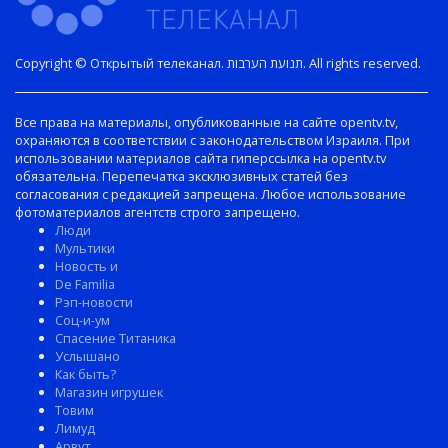
Copyright © Открытый телеканал. תנועת הערבות. All rights reserved.
Все права на материалы, опубликованные на сайте opentv.tv,
охраняются в соответствии с законодательством Израиля. При
использовании материалов сайта гиперссылка на opentv.tv
обязательна. Перепечатка эксклюзивных статей без
согласования с редакцией запрещена. Любое использование
фотоматериалов агентств строго запрещено.
Люди
Мультики
Новость и
De Familia
Рэп-новости
Соц-и-ум
Спасение Титаника
Услышано
Как быть?
Магазин игрушек
Товим
Лимуд
Арвут