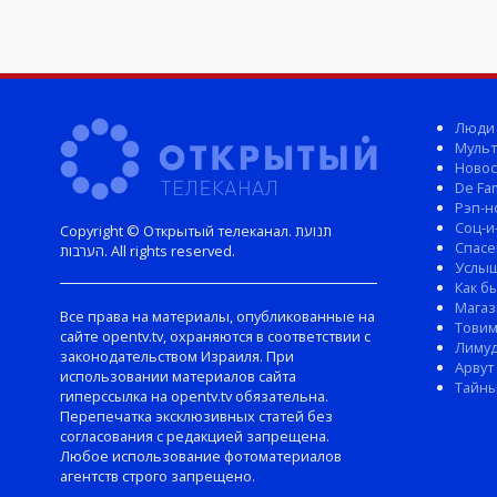
Люди
Мульт
Новос
De Fam
Рэп-н
Соц-и
Copyright © Открытый телеканал. תנועת
Спасе
הערבות. All rights reserved.
Услы
Как б
Магаз
Все права на материалы, опубликованные на
Тови
сайте opentv.tv, охраняются в соответствии с
Лиму
законодательством Израиля. При
Арвут
использовании материалов сайта
Тайны
гиперссылка на opentv.tv обязательна.
Перепечатка эксклюзивных статей без
согласования с редакцией запрещена.
Любое использование фотоматериалов
агентств строго запрещено.