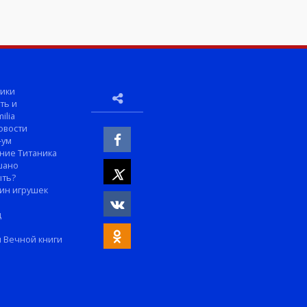
ики
ть и
ilia
овости
-ум
ние Титаника
шано
ыть?
ин игрушек
м
д
 Вечной книги