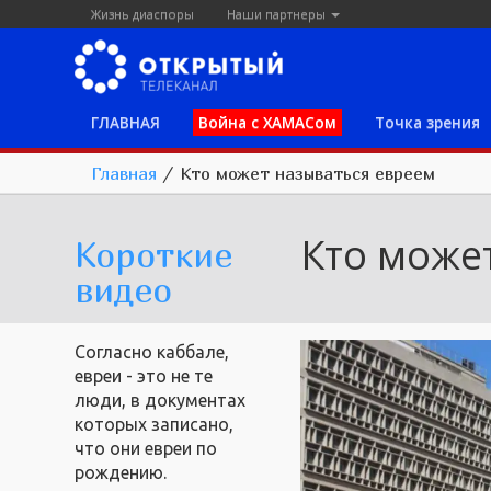
Жизнь диаспоры
Наши партнеры
ГЛАВНАЯ
Война с ХАМАСом
Точка зрения
Главная
/
Кто может называться евреем
Кто може
Короткие
видео
Согласно каббале,
евреи - это не те
люди, в документах
которых записано,
что они евреи по
рождению.