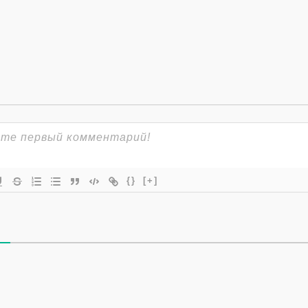
{}
[+]