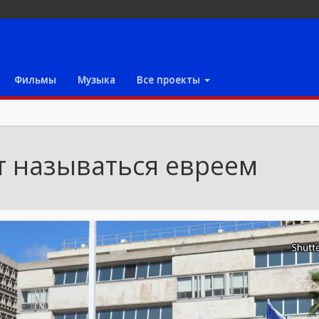
Фильмы
Музыка
Все проекты
т называться евреем