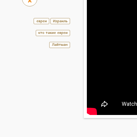
евреи
Израиль
кто такие евреи
Лайтман