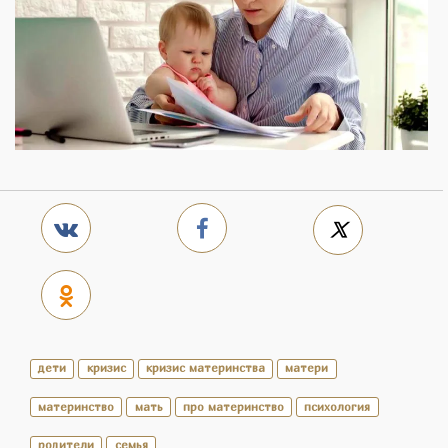
дети
кризис
кризис материнства
матери
материнство
мать
про материнство
психология
родители
семья