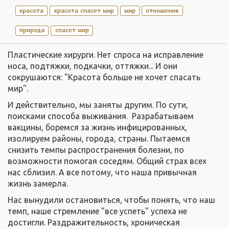
красота
красота спасет мир
мир
отношения
природа
спасет мир
Пластические хирурги. Нет спроса на исправление
носа, подтяжки, подкачки, оттяжки... И они
сокрушаются: "Красота больше не хочет спасать
мир".
И действительно, мы заняты другим. По сути,
поисками способа выживания. Разрабатываем
вакцины, боремся за жизнь инфицированных,
изолируем районы, города, страны. Пытаемся
снизить темпы распространения болезни, по
возможности помогая соседям. Общий страх всех
нас сблизил. А все потому, что наша привычная
жизнь замерла.
Нас вынудили остановиться, чтобы понять, что наш
темп, наше стремление "все успеть" успеха не
достигли. Раздражительность, хроническая