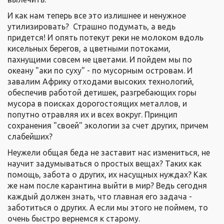
И как нам теперь все это излишнее и ненужное
утилизировать? Страшно подумать, а ведь
придется! И опять потекут реки не молоком вдоль
кисельных берегов, а цветными потоками,
пахнущими совсем не цветами. И пойдем мы по
океану "аки по суху" - по мусорным островам. И
завалим Африку отходами высоких технологий,
обеспечив работой детишек, разгребающих горы
мусора в поисках дорогостоящих металлов, и
попутно отравляя их и всех вокруг. Принцип
сохранения "своей" экологии за счет других, причем
слабейших?
Неужели общая беда не заставит нас измениться, не
научит задумываться о простых вещах? Таких как
помощь, забота о других, их насущных нуждах? Как
же нам после карантина выйти в мир? Ведь сегодня
каждый должен знать, что главная его задача -
заботиться о других. А если мы этого не поймем, то
очень быстро вернемся к старому.