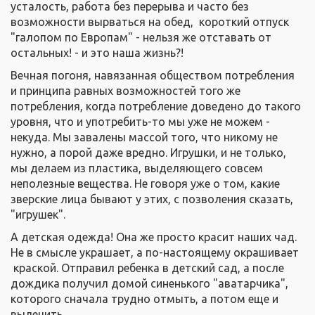
усталость, работа без перерыва и часто без
возможности вырваться на обед, короткий отпуск
"галопом по Европам" - нельзя же отставать от
остальных! - и это наша жизнь?!
Вечная погоня, навязанная обществом потребления
и принципа равных возможностей того же
потребления, когда потребление доведено до такого
уровня, что и употребить-то мы уже не можем -
некуда. Мы завалены массой того, что никому не
нужно, а порой даже вредно. Игрушки, и не только,
мы делаем из пластика, выделяющего совсем
неполезные вещества. Не говоря уже о том, какие
зверские лица бывают у этих, с позволения сказать,
"игрушек".
А детская одежда! Она же просто красит наших чад.
Не в смысле украшает, а по-настоящему окрашивает
краской. Отправил ребенка в детский сад, а после
дождика получил домой синенького "аватарчика",
которого сначала трудно отмыть, а потом еще и
вылечить.