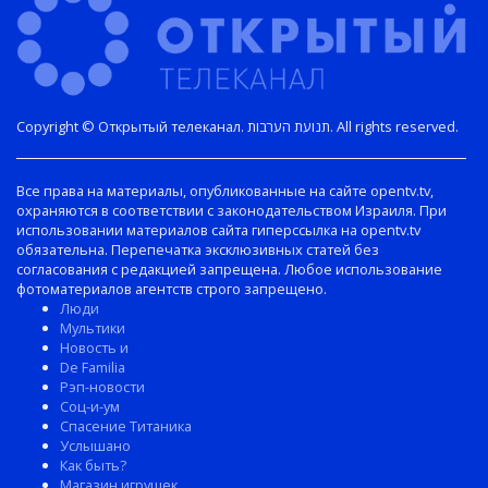
Copyright © Открытый телеканал. תנועת הערבות. All rights reserved.
Все права на материалы, опубликованные на сайте opentv.tv,
охраняются в соответствии с законодательством Израиля. При
использовании материалов сайта гиперссылка на opentv.tv
обязательна. Перепечатка эксклюзивных статей без
согласования с редакцией запрещена. Любое использование
фотоматериалов агентств строго запрещено.
Люди
Мультики
Новость и
De Familia
Рэп-новости
Соц-и-ум
Спасение Титаника
Услышано
Как быть?
Магазин игрушек