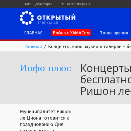
Жизнь диаспоры
Наши партнеры
ГЛАВНАЯ
Война с ХАМАСом
Точка зрения
Главная
/
Концерты, кино, музеи и галереи - 
Концерты,
Инфо плюс
бесплатн
Ришон ле
Муниципалитет Ришон
ле-Циона готовится к
празднованию Дня
независимости.