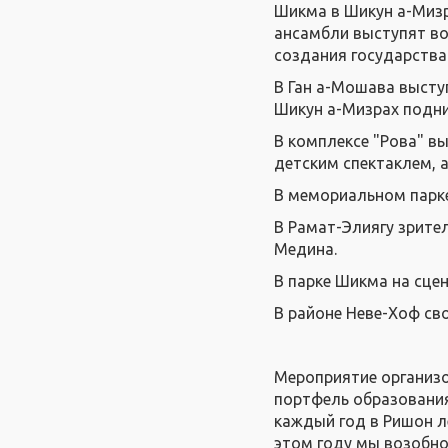
Шикма в Шикун а-Мизр
ансамбли выступят во
создания государства
В Ган а-Мошава высту
Шикун а-Мизрах подни
В комплексе "Рова" в
детским спектаклем, а
В мемориальном парке
В Рамат-Элиягу зрите
Медина.
В парке Шикма на сцен
В районе Неве-Хоф св
Мероприятие организо
портфель образования 
каждый год в Ришон л
этом году мы возобно