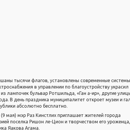
ешаны тысячи флагов, установлены современные систем
ктроснабжения в управлении по благоустройству украсил
из лампочек бульвар Ротшильда, «Ган а-ир», другие улиц
ода. В день праздника муниципалитет откроет музеи и га
ублики абсолютно бесплатно.
 (9 мая) мэр Раз Кинстлих приглашает жителей города
рией поселка Ришон ле-Цион и творчеством его уроженца
ка Яакова Агама.