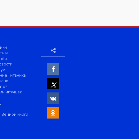
ики
ть и
ilia
овости
-ум
ние Титаника
шано
ыть?
ин игрушек
м
д
 Вечной книги