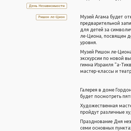
День Независимости
Музей Агама будет отк
Ришон ле-Цион
предварительной запи
для детей за символи
ле-Циона, посвящен д
уровня.
Музей Ришон ле-Циона 
экскурсии по новой в
гимна Израиля "а-Тикв
мастер-классы и теат
Галерея в доме Гордон
будет посмотреть пят
Художественная мастер
пройдут различные ху
Празднование Дня нез
семи основных пунктах