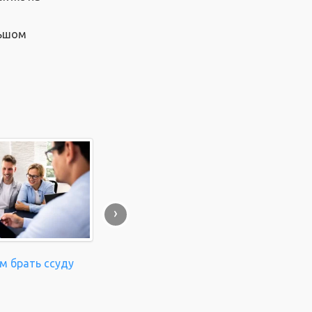
льшом
›
м брать ссуду