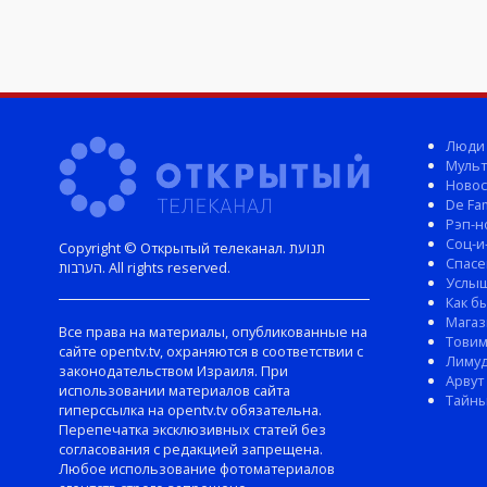
Люди
Мульт
Новос
De Fam
Рэп-н
Соц-и
Copyright © Открытый телеканал. תנועת
Спасе
הערבות. All rights reserved.
Услы
Как б
Магаз
Все права на материалы, опубликованные на
Тови
сайте opentv.tv, охраняются в соответствии с
Лиму
законодательством Израиля. При
Арвут
использовании материалов сайта
Тайны
гиперссылка на opentv.tv обязательна.
Перепечатка эксклюзивных статей без
согласования с редакцией запрещена.
Любое использование фотоматериалов