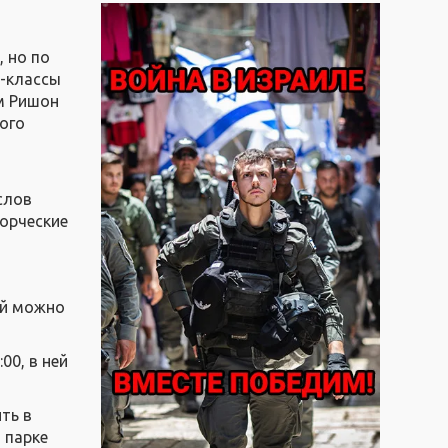
, но по
р-классы
м Ришон
ого
слов
ворческие
ей можно
00, в ней
ть в
 парке