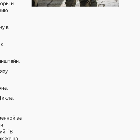
цоры и
ению
ну в
 с
йнштейн.
ияху
уна.
Дикла.
венной за
 и
й. "В
к же на