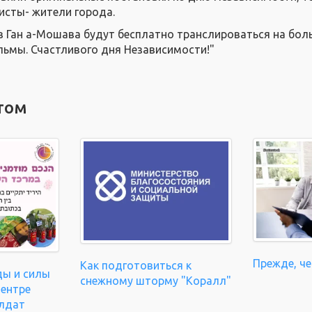
исты- жители города.
 в Ган а-Мошава будут бесплатно транслироваться на бо
льмы. Счастливого дня Независимости!"
том
Прежде, че
Как подготовиться к
ды и силы
снежному шторму "Коралл"
центре
олдат