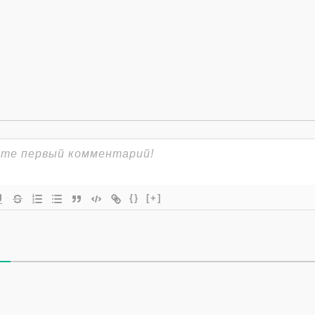
{}
[+]