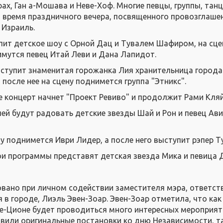
ах, Ган а-Мошава и Неве-Хоф. Многие певцы, группы, тан
 время праздничного вечера, посвященного провозглаш
 Израиль.
пит детское шоу с Орной Дац и Тувалем Шафиром, на сце
мутся певец Итай Леви и Дана Лапидот.
ыступит знаменитая горожанка Лия хранительница города
 после нее на сцену поднимется группа "Этникс".
 концерт начнет "Проект Ревиво" и продолжит Рами Кля
лей будут радовать детские звезды Шай и Рон и певец Ав
у поднимется Иври Лидер, а после него выступит рэпер Т
ои программы представят детская звезда Мика и певица 
вано при личном содействии заместителя мэра, ответст
в городе, Лиэль Эвен-Зоар. Эвен-Зоар отметила, что как
е-Ционе будет проводиться много интересных мероприяти
вили оригинальные постановки ко дню Независимости, та