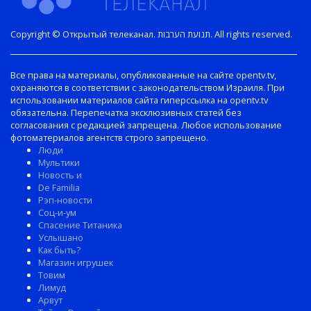
Copyright © Открытый телеканал. תנועת הערבות. All rights reserved.
Все права на материалы, опубликованные на сайте opentv.tv,
охраняются в соответствии с законодательством Израиля. При
использовании материалов сайта гиперссылка на opentv.tv
обязательна. Перепечатка эксклюзивных статей без
согласования с редакцией запрещена. Любое использование
фотоматериалов агентств строго запрещено.
Люди
Мультики
Новость и
De Familia
Рэп-новости
Соц-и-ум
Спасение Титаника
Услышано
Как быть?
Магазин игрушек
Товим
Лимуд
Арвут