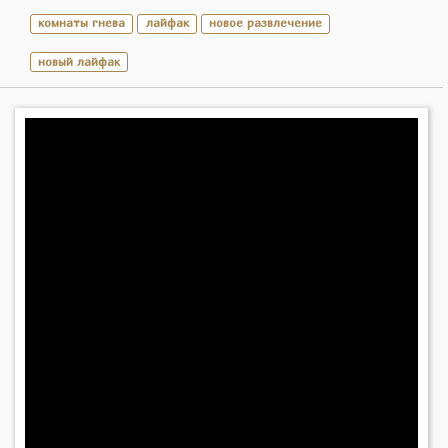
комнаты гнева
лайфак
новое развлечение
новый лайфак