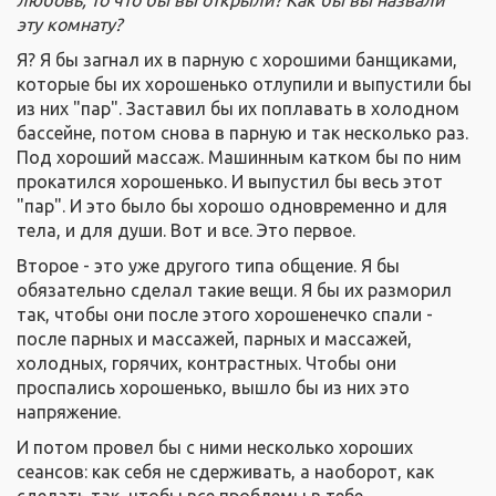
любовь,
то
что бы вы открыли? Как бы вы назвали
эту комнату?
Я? Я бы загнал их в парную с хорошими банщиками,
которые бы их хорошенько отлупили и выпустили бы
из них "пар". Заставил бы их поплавать в холодном
бассейне, потом снова в парную и так несколько раз.
Под хороший массаж. Машинным катком бы по ним
прокатился хорошенько. И выпустил бы весь этот
"пар". И это было бы хорошо одновременно и для
тела, и для души. Вот и все. Это первое.
Второе - это уже другого типа общение. Я бы
обязательно сделал такие вещи. Я бы их разморил
так, чтобы они после этого хорошенечко спали -
после парных и массажей, парных и массажей,
холодных, горячих, контрастных. Чтобы они
проспались хорошенько, вышло бы из них это
напряжение.
И потом провел бы с ними несколько хороших
сеансов: как себя не сдерживать, а наоборот, как