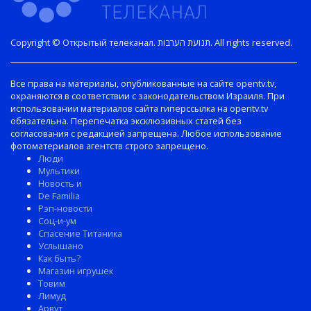
Copyright © Открытый телеканал. תנועת הערבות. All rights reserved.
Все права на материалы, опубликованные на сайте opentv.tv,
охраняются в соответствии с законодательством Израиля. При
использовании материалов сайта гиперссылка на opentv.tv
обязательна. Перепечатка эксклюзивных статей без
согласования с редакцией запрещена. Любое использование
фотоматериалов агентств строго запрещено.
Люди
Мультики
Новость и
De Familia
Рэп-новости
Соц-и-ум
Спасение Титаника
Услышано
Как быть?
Магазин игрушек
Товим
Лимуд
Арвут