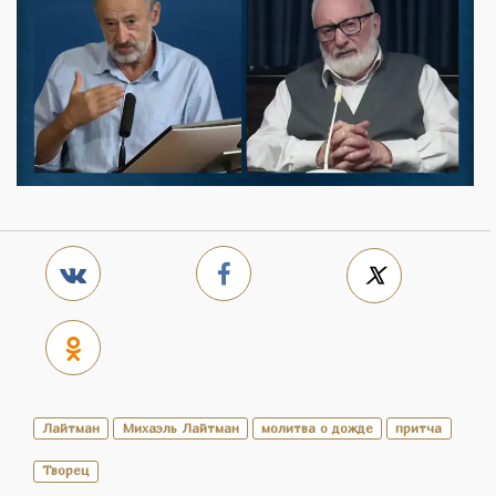
Лайтман
Михаэль Лайтман
молитва о дожде
притча
Творец