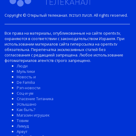
Copyright © Открытый телеканал. תנועת הערבות. All rights reserved.
Все права на материалы, опубликованные на сайте opentv.tv,
охраняются в соответствии с законодательством Израиля. При
использовании материалов сайта гиперссылка на opentv.tv
обязательна. Перепечатка эксклюзивных статей без
согласования с редакцией запрещена. Любое использование
фотоматериалов агентств строго запрещено.
Люди
Мультики
Новость и
De Familia
Рэп-новости
Соц-и-ум
Спасение Титаника
Услышано
Как быть?
Магазин игрушек
Товим
Лимуд
Арвут